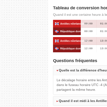
Tableau de conversion hor
Quand il est une certaine heure à le
Antilles néerlandaises
00:00
01:0
République dominicaine
00:00
01:0
Antilles néerlandaises
12:00
13:0
République dominicaine
12:00
13:0
Questions fréquentes
Quelle est la différence d'he
Le décalage horaire entre les Ant
dans le fuseau horaire UTC -4 (A
partagent la même heure.
Quand il est midi à les Antill