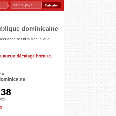
Calculer
et
publique dominicaine
s néerlandaises ni la République
y a aucun décalage horaire.
e à
dominicaine
:38
2026
T)