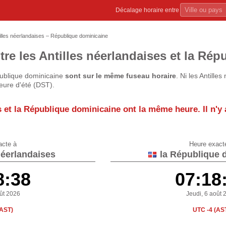
Décalage horaire entre
illes néerlandaises – République dominicaine
tre les Antilles néerlandaises et la Ré
publique dominicaine
sont sur le même fuseau horaire
. Ni les Antille
eure d'été (DST).
es et la République dominicaine
ont la même heure
. Il n'
acte à
Heure exact
néerlandaises
la République 
8:38
07:18
oût 2026
Jeudi, 6 août 
(AST)
UTC -4 (AS