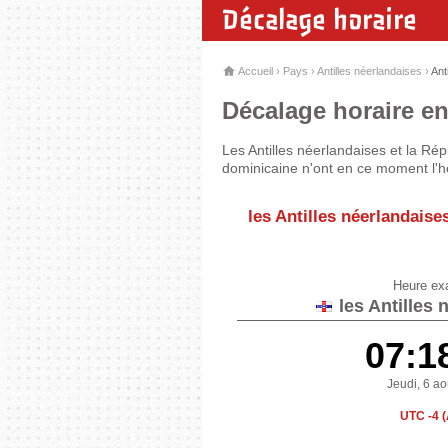
Décalage horaire
Accueil
›
Pays
›
Antilles néerlandaises
›
Ant
Décalage horaire en
Les Antilles néerlandaises et la Ré
dominicaine n'ont en ce moment l'h
les Antilles néerlandais
Heure ex
les Antilles 
07:1
Jeudi, 6 a
UTC -4 