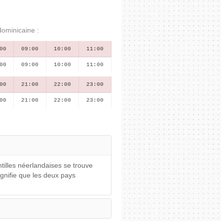
dominicaine :
00
09:00
10:00
11:00
00
09:00
10:00
11:00
00
21:00
22:00
23:00
00
21:00
22:00
23:00
ntilles néerlandaises se trouve
gnifie que les deux pays