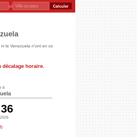
Calculer
et
ezuela
s ni le Venezuela n'ont en ce
un décalage horaire.
e à
uela
:36
 2026
T)