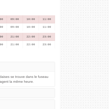
00
09:00
10:00
11:00
00
09:00
10:00
11:00
00
21:00
22:00
23:00
00
21:00
22:00
23:00
ndaises se trouve dans le fuseau
rtagent la même heure.