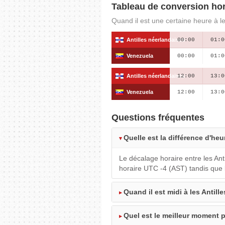
Tableau de conversion hor
Quand il est une certaine heure à le
Antilles néerlandaises
00:00
01:0
Venezuela
00:00
01:0
Antilles néerlandaises
12:00
13:0
Venezuela
12:00
13:0
Questions fréquentes
Quelle est la différence d'heu
Le décalage horaire entre les Ant
horaire UTC -4 (AST) tandis que 
Quand il est midi à les Antill
Quel est le meilleur moment p