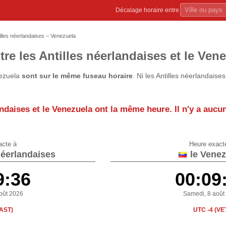
Décalage horaire entre
illes néerlandaises – Venezuela
re les Antilles néerlandaises et le Ven
nezuela
sont sur le même fuseau horaire
. Ni les Antilles néerlandaise
andaises et le Venezuela
ont la même heure
. Il n'y a auc
acte à
Heure exact
néerlandaises
le Venez
9:36
00:09
oût 2026
Samedi, 8 août
(AST)
UTC -4 (VE