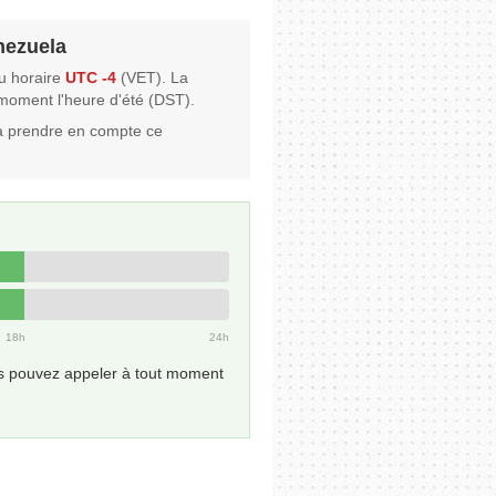
enezuela
u horaire
UTC -4
(VET). La
e moment l'heure d'été (DST).
à prendre en compte ce
18h
24h
 pouvez appeler à tout moment