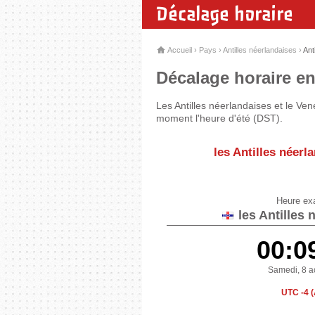
Décalage horaire
Accueil
›
Pays
›
Antilles néerlandaises
›
Ant
Décalage horaire ent
Les Antilles néerlandaises et le Ve
moment l'heure d'été (DST).
les Antilles néerl
Heure ex
les Antilles 
00:0
Samedi, 8 a
UTC -4 