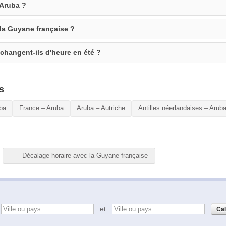
 Aruba ?
 la Guyane française ?
changent-ils d'heure en été ?
s
ba
France – Aruba
Aruba – Autriche
Antilles néerlandaises – Arub
Décalage horaire avec la Guyane française
e
et