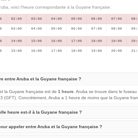
ruba, voici l'heure correspondante à la Guyane française :
0
02:00
03:00
04:00
05:00
06:00
07:00
08:
0
03:00
04:00
05:00
06:00
07:00
08:00
09:
0
14:00
15:00
16:00
17:00
18:00
19:00
20:
0
15:00
16:00
17:00
18:00
19:00
20:00
21:
ure entre Aruba et la Guyane française ?
et la Guyane française est de
1 heure
. Aruba se trouve dans le fuseau
-3 (GFT). Concrètement, Aruba a 1 heure de moins que la Guyane fran
lle heure est-il à la Guyane française ?
our appeler entre Aruba et la Guyane française ?