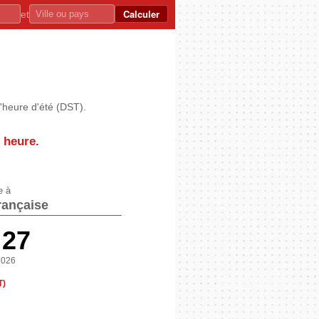
Calculer
et
'heure d'été (DST).
 heure
.
e à
rançaise
:27
2026
T)