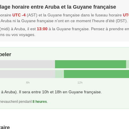
lage horaire entre Aruba et la Guyane française
horaire
UTC -4
(AST) et la Guyane française dans le fuseau horaire
UT
i Aruba ni la Guyane française n'ont en ce moment l'heure d'été (DST).
(midi) à Aruba, il est
13:00
à la Guyane française. Pensez à prendre e
ons ou vos voyages.
peler
6h
12h
à Aruba). Il sera entre 10h et 18h en Guyane française.
 chevauchent pendant
8 heures
.
aire