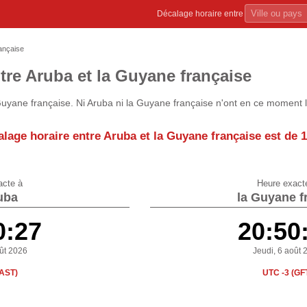
Décalage horaire entre
ançaise
tre Aruba et la Guyane française
uyane française. Ni Aruba ni la Guyane française n'ont en ce moment l
alage horaire entre Aruba et la Guyane française est de
1
acte à
Heure exact
uba
la Guyane f
0:27
20:50
oût 2026
Jeudi, 6 août 
(AST)
UTC -3 (GF