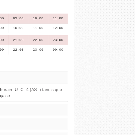
00
09:00
10:00
11:00
00
10:00
11:00
12:00
00
21:00
22:00
23:00
00
22:00
23:00
00:00
 horaire UTC -4 (AST) tandis que
çaise.