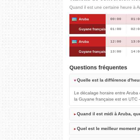
Quand il est une certaine heure à A
Aruba
00:00
01:0
Guyane française
01:00
02:0
Aruba
12:00
13:0
Guyane française
13:00
14:0
Questions fréquentes
Quelle est la différence d'he
Le décalage horaire entre Aruba 
la Guyane française est en UTC 
Quand il est midi à Aruba, que
Quel est le meilleur moment p