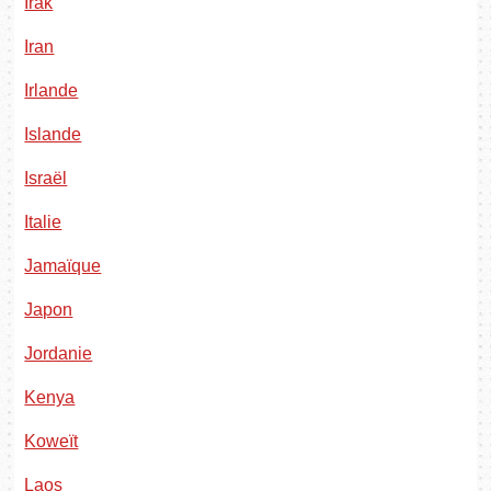
Irak
Iran
Irlande
Islande
Israël
Italie
Jamaïque
Japon
Jordanie
Kenya
Koweït
Laos