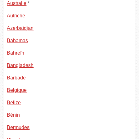
Australie
*
Autriche
Azerbaïdjan
Bahamas
Bahreïn
Bangladesh
Barbade
Belgique
Belize
Bénin
Bermudes