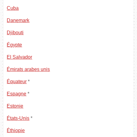
Cuba
Danemark
Djibouti
Égypte
El Salvador
Émirats arabes unis
Équateur
*
Espagne
*
Estonie
États-Unis
*
Éthiopie