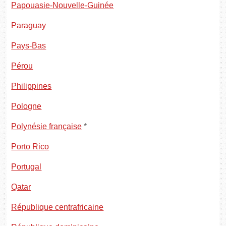
Papouasie-Nouvelle-Guinée
Paraguay
Pays-Bas
Pérou
Philippines
Pologne
Polynésie française
*
Porto Rico
Portugal
Qatar
République centrafricaine