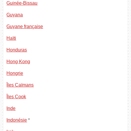
Guinée-Bissau
Guyana
Guyane française
Haïti
Honduras
Hong Kong
Hongrie
Îles Caïmans
Îles Cook
Inde
Indonésie
*