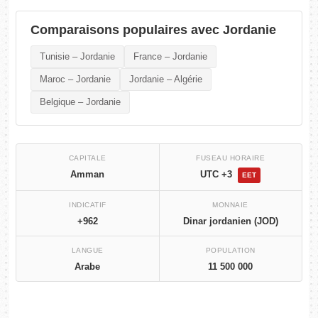
Comparaisons populaires avec Jordanie
Tunisie – Jordanie
France – Jordanie
Maroc – Jordanie
Jordanie – Algérie
Belgique – Jordanie
CAPITALE
FUSEAU HORAIRE
Amman
UTC +3
EET
INDICATIF
MONNAIE
+962
Dinar jordanien (JOD)
LANGUE
POPULATION
Arabe
11 500 000