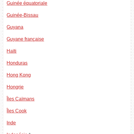
Guinée équatoriale
Guinée-Bissau
Guyana
Guyane française
Haïti
Honduras
Hong Kong
Hongrie
Îles Caïmans
Îles Cook
Inde