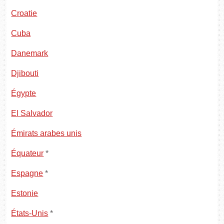
Croatie
Cuba
Danemark
Djibouti
Égypte
El Salvador
Émirats arabes unis
Équateur
*
Espagne
*
Estonie
États-Unis
*