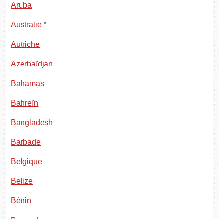
Aruba
Australie
*
Autriche
Azerbaïdjan
Bahamas
Bahreïn
Bangladesh
Barbade
Belgique
Belize
Bénin