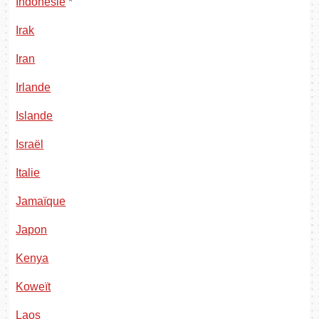
Indonésie
*
Irak
Iran
Irlande
Islande
Israël
Italie
Jamaïque
Japon
Kenya
Koweït
Laos