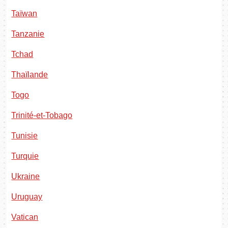
Taïwan
Tanzanie
Tchad
Thaïlande
Togo
Trinité-et-Tobago
Tunisie
Turquie
Ukraine
Uruguay
Vatican