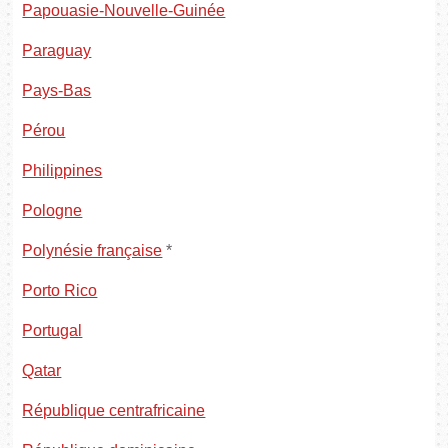
Papouasie-Nouvelle-Guinée
Paraguay
Pays-Bas
Pérou
Philippines
Pologne
Polynésie française
*
Porto Rico
Portugal
Qatar
République centrafricaine