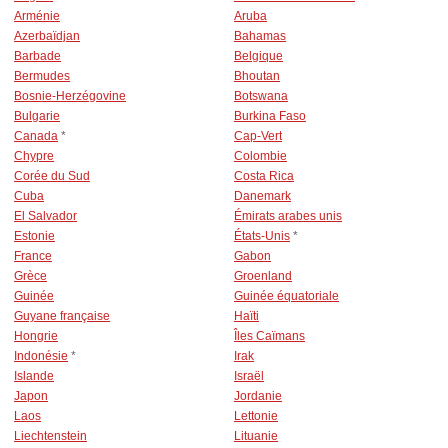
Arménie
Aruba
Azerbaïdjan
Bahamas
Barbade
Belgique
Bermudes
Bhoutan
Bosnie-Herzégovine
Botswana
Bulgarie
Burkina Faso
Canada
*
Cap-Vert
Chypre
Colombie
Corée du Sud
Costa Rica
Cuba
Danemark
El Salvador
Émirats arabes unis
Estonie
États-Unis
*
France
Gabon
Grèce
Groenland
Guinée
Guinée équatoriale
Guyane française
Haïti
Hongrie
Îles Caïmans
Indonésie
*
Irak
Islande
Israël
Japon
Jordanie
Laos
Lettonie
Liechtenstein
Lituanie