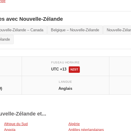
ande
es avec Nouvelle-Zélande
ouvelle-Zélande – Canada
Belgique – Nouvelle-Zélande
Nouvelle-Zéla
élande
FUSEAU HORAIRE
UTC +13
NZST
LANGUE
D)
Anglais
velle-Zélande et...
Afrique du Sud
Algérie
Angola
Antilles néerlandaises