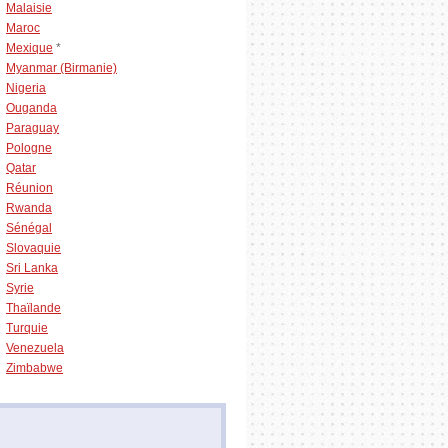
Malaisie
Maroc
Mexique
*
Myanmar (Birmanie)
Nigeria
Ouganda
Paraguay
Pologne
Qatar
Réunion
Rwanda
Sénégal
Slovaquie
Sri Lanka
Syrie
Thaïlande
Turquie
Venezuela
Zimbabwe