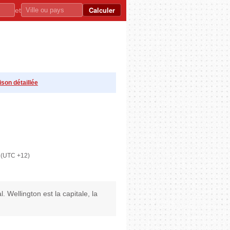
Calculer
et
ison détaillée
r (UTC +12)
Wellington est la capitale, la