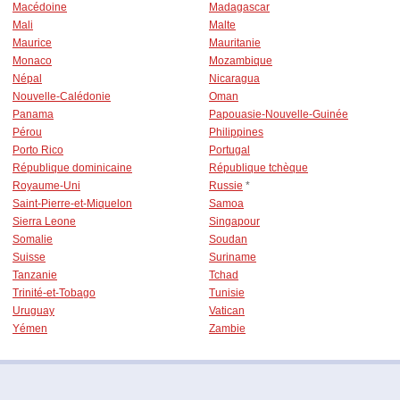
Macédoine
Madagascar
Mali
Malte
Maurice
Mauritanie
Monaco
Mozambique
Népal
Nicaragua
Nouvelle-Calédonie
Oman
Panama
Papouasie-Nouvelle-Guinée
Pérou
Philippines
Porto Rico
Portugal
République dominicaine
République tchèque
Royaume-Uni
Russie
*
Saint-Pierre-et-Miquelon
Samoa
Sierra Leone
Singapour
Somalie
Soudan
Suisse
Suriname
Tanzanie
Tchad
Trinité-et-Tobago
Tunisie
Uruguay
Vatican
Yémen
Zambie