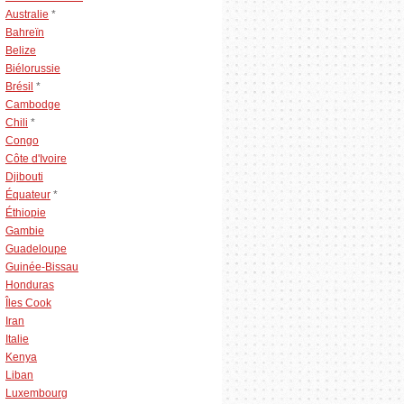
Australie
*
Bahreïn
Belize
Biélorussie
Brésil
*
Cambodge
Chili
*
Congo
Côte d'Ivoire
Djibouti
Équateur
*
Éthiopie
Gambie
Guadeloupe
Guinée-Bissau
Honduras
Îles Cook
Iran
Italie
Kenya
Liban
Luxembourg