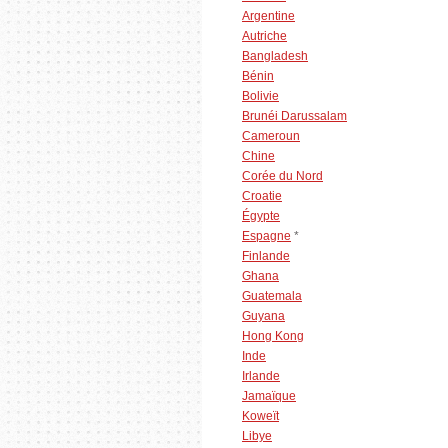
Argentine
Autriche
Bangladesh
Bénin
Bolivie
Brunéi Darussalam
Cameroun
Chine
Corée du Nord
Croatie
Égypte
Espagne
*
Finlande
Ghana
Guatemala
Guyana
Hong Kong
Inde
Irlande
Jamaïque
Koweït
Libye