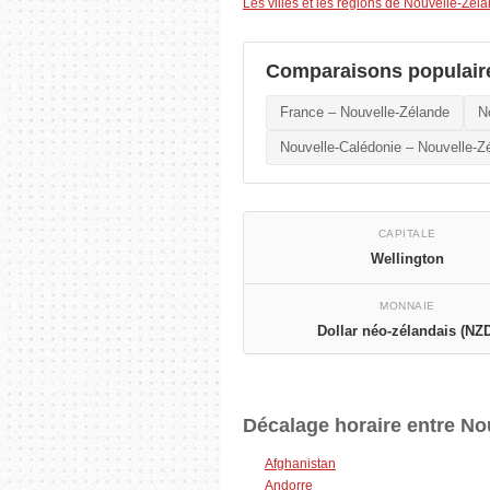
Les villes et les régions de Nouvelle-Zél
Comparaisons populair
France – Nouvelle-Zélande
N
Nouvelle-Calédonie – Nouvelle-Z
CAPITALE
Wellington
MONNAIE
Dollar néo-zélandais (NZ
Décalage horaire entre Nou
Afghanistan
Andorre