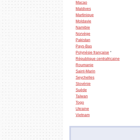
Macao
Maldives
Martinique
Moldavie
Namibie
Norvège
Pakistan
Pays-Bas
Polynésie française
*
République centrafricaine
Roumanie
Saint-Marin
Seychelles
Slovénie
Suède
Taïwan
Togo
Ukraine
Vietnam