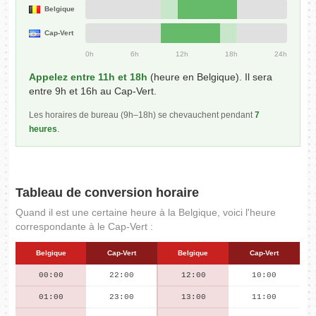
Belgique
Cap-Vert
0h
6h
12h
18h
24h
Appelez entre 11h et 18h
(heure en Belgique). Il sera
entre 9h et 16h au Cap-Vert.
Les horaires de bureau (9h–18h) se chevauchent pendant
7
heures
.
Tableau de conversion horaire
Quand il est une certaine heure à la Belgique, voici l'heure
correspondante à le Cap-Vert :
Belgique
Cap-Vert
Belgique
Cap-Vert
00:00
22:00
12:00
10:00
01:00
23:00
13:00
11:00