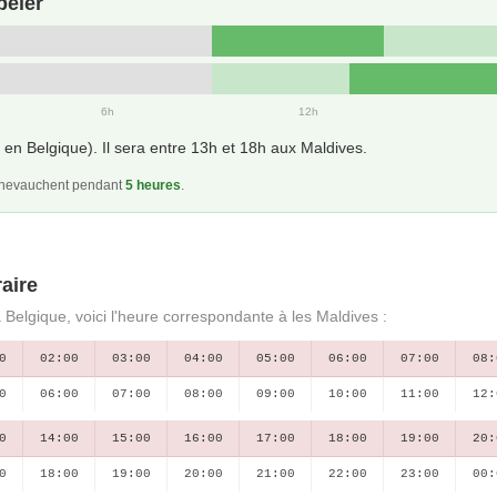
peler
6h
12h
en Belgique). Il sera entre 13h et 18h aux Maldives.
 chevauchent pendant
5 heures
.
aire
 Belgique, voici l'heure correspondante à les Maldives :
0
02:00
03:00
04:00
05:00
06:00
07:00
08:
0
06:00
07:00
08:00
09:00
10:00
11:00
12:
0
14:00
15:00
16:00
17:00
18:00
19:00
20:
0
18:00
19:00
20:00
21:00
22:00
23:00
00: