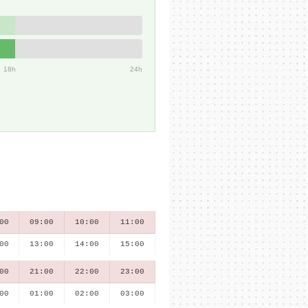
18h
24h
00
09:00
10:00
11:00
00
13:00
14:00
15:00
00
21:00
22:00
23:00
00
01:00
02:00
03:00