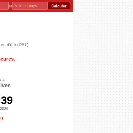
Calculer
et
ure d'été (DST).
heures
.
e à
ives
:39
 2026
T)