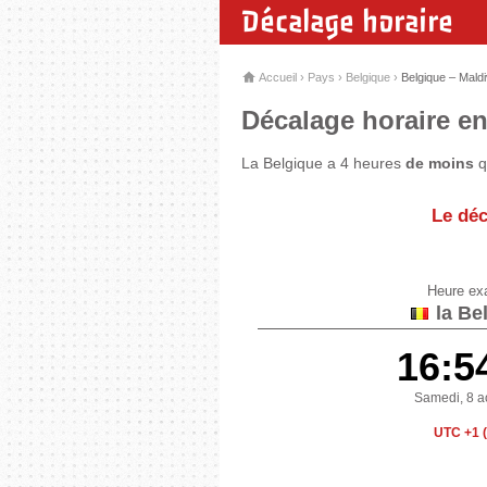
Décalage horaire
Accueil
›
Pays
›
Belgique
›
Belgique – Mald
Décalage horaire en
La Belgique a 4 heures
de moins
q
Le déc
Heure ex
la Be
16:5
Samedi, 8 a
UTC +1 