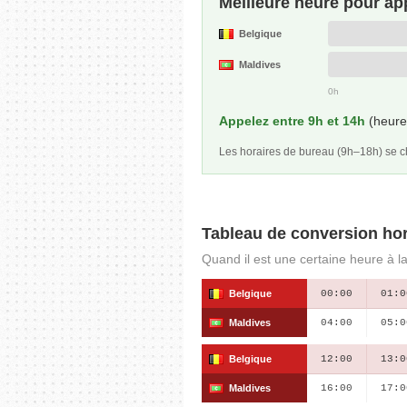
Meilleure heure pour ap
Belgique
Maldives
0h
Appelez entre 9h et 14h
(heure 
Les horaires de bureau (9h–18h) se
Tableau de conversion hor
Quand il est une certaine heure à la
Belgique
00:00
01:0
Maldives
04:00
05:0
Belgique
12:00
13:0
Maldives
16:00
17:0