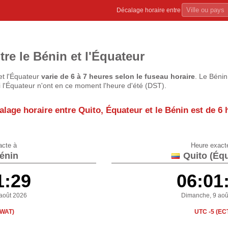
Décalage horaire entre
tre le Bénin et l'Équateur
et l'Équateur
varie de 6 à 7 heures selon le fuseau horaire
. Le Béni
ni l'Équateur n'ont en ce moment l'heure d'été (DST).
alage horaire entre Quito, Équateur et le Bénin est de
6 
acte à
Heure exact
énin
Quito (Équ
1:29
06:01
août 2026
Dimanche, 9 aoû
(WAT)
UTC -5 (EC