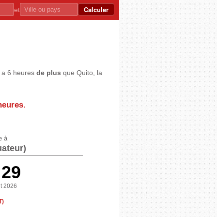
Calculer
et
n a 6 heures
de plus
que Quito, la
heures
.
e à
ateur)
:29
t 2026
T)