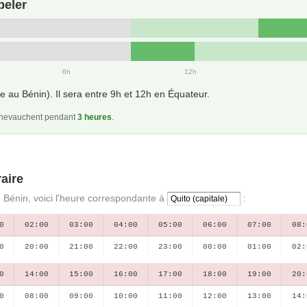
peler
6h
12h
e au Bénin). Il sera entre 9h et 12h en Équateur.
 chevauchent pendant
3 heures
.
aire
e Bénin, voici l'heure correspondante à
:
0
02:00
03:00
04:00
05:00
06:00
07:00
08:
0
20:00
21:00
22:00
23:00
00:00
01:00
02:
0
14:00
15:00
16:00
17:00
18:00
19:00
20:
0
08:00
09:00
10:00
11:00
12:00
13:00
14: