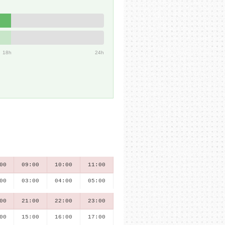
18h
24h
00
09:00
10:00
11:00
00
03:00
04:00
05:00
00
21:00
22:00
23:00
00
15:00
16:00
17:00