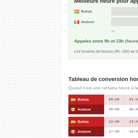
Meilleure heure pour ap
Bolivie
Andorre
0h
Appelez entre 9h et 13h
(heure 
Les horaires de bureau (9h–18h) se
Tableau de conversion hor
Quand il est une certaine heure à la
Bolivie
00:00
01:0
Andorre
05:00
06:0
Bolivie
12:00
13:0
Andorre
17:00
18:0