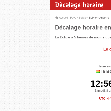
Décalage horaire
Accueil
›
Pays
›
Bolivie
›
Bolivie – Andorre
Décalage horaire ent
La Bolivie a 5 heures
de moins
que 
Le d
Heure ex
la Bo
12:5
Samedi, 8 a
UTC -4 