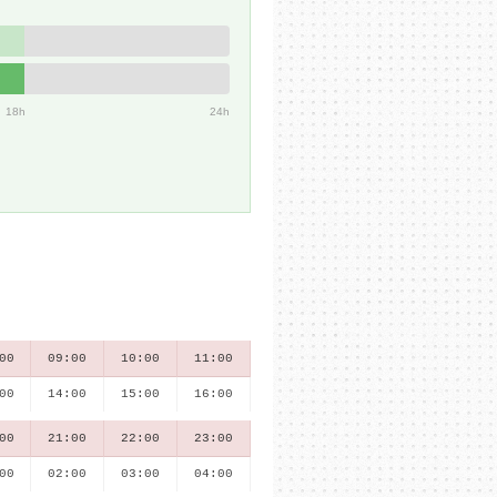
18h
24h
00
09:00
10:00
11:00
00
14:00
15:00
16:00
00
21:00
22:00
23:00
00
02:00
03:00
04:00