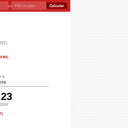
Calculer
et
DST).
ures
.
e à
rre
:23
 2026
T)