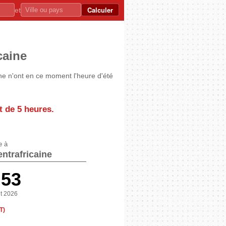
Calculer
et
caine
ine n'ont en ce moment l'heure d'été
st de
5 heures
.
e à
ntrafricaine
:53
t 2026
T)