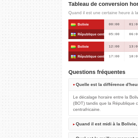
Tableau de conversion hor
Quand il est une certaine heure à la
Bolivie
00:00
01:0
République centrafricaine
05:00
06:0
Bolivie
12:00
13:0
République centrafricaine
17:00
18:0
Questions fréquentes
Quelle est la différence d'heu
Le décalage horaire entre la Boli
(BOT) tandis que la République c
centrafricaine.
Quand il est midi à la Bolivie