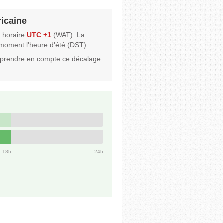
ricaine
u horaire
UTC +1
(WAT). La
e moment l'heure d'été (DST).
à prendre en compte ce décalage
18h
24h