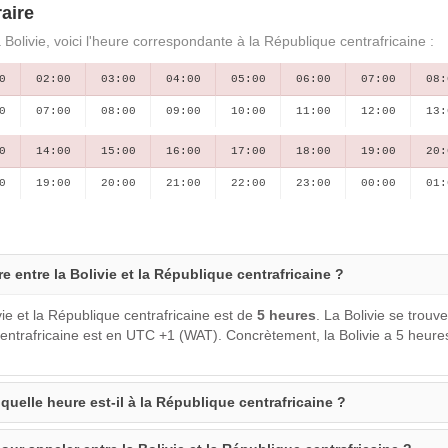
aire
 Bolivie, voici l'heure correspondante à la République centrafricaine :
0
02:00
03:00
04:00
05:00
06:00
07:00
08:
0
07:00
08:00
09:00
10:00
11:00
12:00
13:
0
14:00
15:00
16:00
17:00
18:00
19:00
20:
0
19:00
20:00
21:00
22:00
23:00
00:00
01:
re entre la Bolivie et la République centrafricaine ?
vie et la République centrafricaine est de
5 heures
. La Bolivie se trou
entrafricaine est en UTC +1 (WAT). Concrètement, la Bolivie a 5 heur
, quelle heure est-il à la République centrafricaine ?