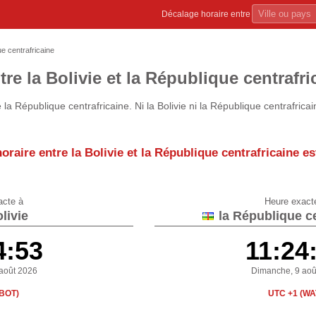
Décalage horaire entre
ue centrafricaine
re la Bolivie et la République centrafri
la République centrafricaine. Ni la Bolivie ni la République centrafrica
oraire entre la Bolivie et la République centrafricaine e
acte à
Heure exact
livie
la République ce
4:53
11:24
août 2026
Dimanche, 9 aoû
(BOT)
UTC +1 (WA