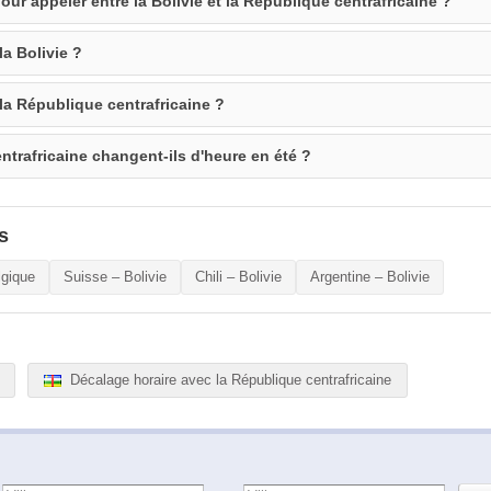
our appeler entre la Bolivie et la République centrafricaine ?
la Bolivie ?
 la République centrafricaine ?
entrafricaine changent-ils d'heure en été ?
s
lgique
Suisse – Bolivie
Chili – Bolivie
Argentine – Bolivie
Décalage horaire avec la République centrafricaine