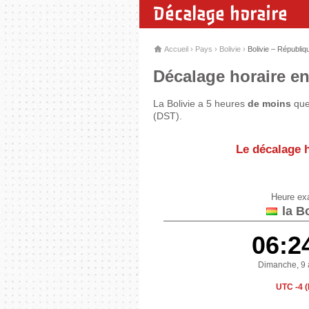
Décalage horaire
Accueil
›
Pays
›
Bolivie
›
Bolivie – Républiq
Décalage horaire ent
La Bolivie a 5 heures
de moins
que 
(DST).
Le décalage h
Heure ex
la Bo
06:2
Dimanche, 9 
UTC -4 