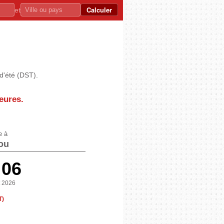
Calculer
et
d'été (DST).
eures
.
e à
ou
:06
t 2026
T)