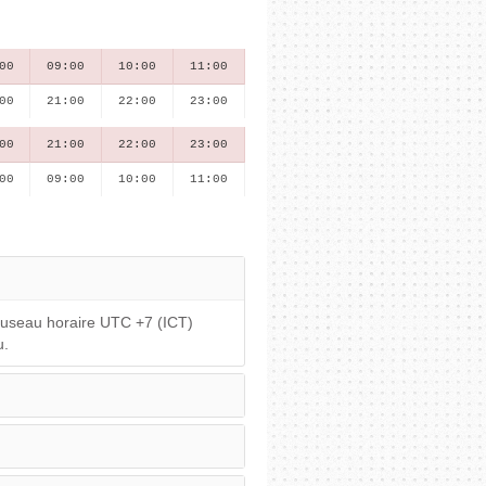
00
09:00
10:00
11:00
00
21:00
22:00
23:00
00
21:00
22:00
23:00
00
09:00
10:00
11:00
fuseau horaire UTC +7 (ICT)
u.