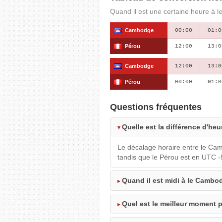
Quand il est une certaine heure à l
Cambodge
00:00
01:0
Pérou
12:00
13:0
Cambodge
12:00
13:0
Pérou
00:00
01:0
Questions fréquentes
Quelle est la différence d'he
Le décalage horaire entre le Ca
tandis que le Pérou est en UTC 
Quand il est midi à le Cambod
Quel est le meilleur moment 