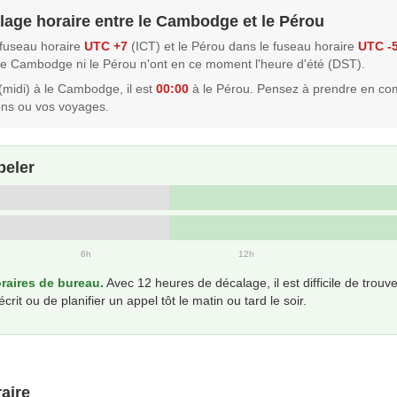
alage horaire entre le Cambodge et le Pérou
fuseau horaire
UTC +7
(ICT) et le Pérou dans le fuseau horaire
UTC -
 le Cambodge ni le Pérou n'ont en ce moment l'heure d'été (DST).
(midi) à le Cambodge, il est
00:00
à le Pérou. Pensez à prendre en co
ons ou vos voyages.
peler
6h
12h
aires de bureau.
Avec 12 heures de décalage, il est difficile de tro
t ou de planifier un appel tôt le matin ou tard le soir.
aire