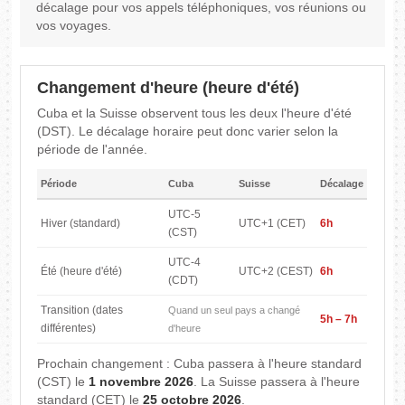
décalage pour vos appels téléphoniques, vos réunions ou
vos voyages.
Changement d'heure (heure d'été)
Cuba et la Suisse observent tous les deux l'heure d'été
(DST). Le décalage horaire peut donc varier selon la
période de l'année.
Période
Cuba
Suisse
Décalage
UTC-5
Hiver (standard)
UTC+1 (CET)
6h
(CST)
UTC-4
Été (heure d'été)
UTC+2 (CEST)
6h
(CDT)
Transition (dates
Quand un seul pays a changé
5h – 7h
différentes)
d'heure
Prochain changement : Cuba passera à l'heure standard
(CST) le
1 novembre 2026
. La Suisse passera à l'heure
standard (CET) le
25 octobre 2026
.