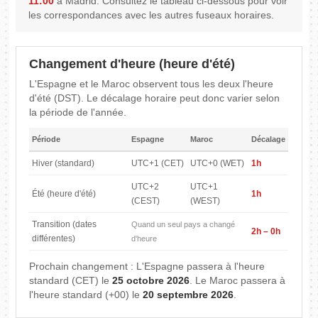
11:00
à Madrid. Consultez le tableau ci-dessous pour voir
les correspondances avec les autres fuseaux horaires.
Changement d'heure (heure d'été)
L'Espagne et le Maroc observent tous les deux l'heure
d'été (DST). Le décalage horaire peut donc varier selon
la période de l'année.
Période
Espagne
Maroc
Décalage
Hiver (standard)
UTC+1 (CET)
UTC+0 (WET)
1h
UTC+2
UTC+1
Été (heure d'été)
1h
(CEST)
(WEST)
Transition (dates
Quand un seul pays a changé
2h – 0h
différentes)
d'heure
Prochain changement : L'Espagne passera à l'heure
standard (CET) le
25 octobre 2026
. Le Maroc passera à
l'heure standard (+00) le
20 septembre 2026
.