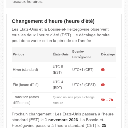
fuseaux horaires.
Changement d'heure (heure d'été)
Les États-Unis et la Bosnie-et-Herzégovine observent
tous les deux l'heure d'été (DST). Le décalage horaire
peut donc varier selon la période de l'année.
Bosnie-
Période
États-Unis
Décalage
Herzégovine
UTC-5
Hiver (standard)
UTC+1 (CET)
6h
(EST)
UTC-4
Été (heure d'été)
UTC+2 (CEST)
6h
(EDT)
Transition (dates
Quand un seul pays a changé
5h – 7h
différentes)
d'heure
Prochain changement : Les États-Unis passera à l'heure
standard (EST) le
1 novembre 2026
. La Bosnie-et-
Herzégovine passera à l'heure standard (CET) le
25