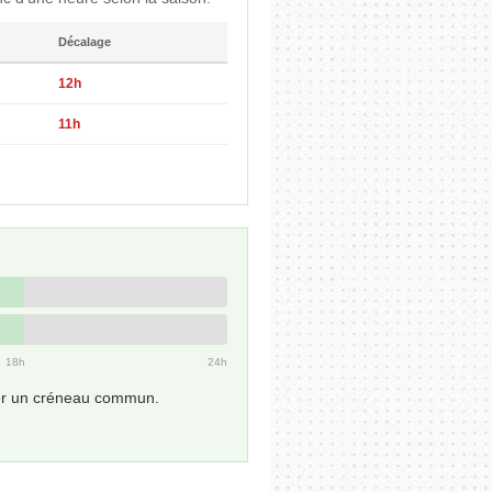
Décalage
12h
11h
18h
24h
uver un créneau commun.