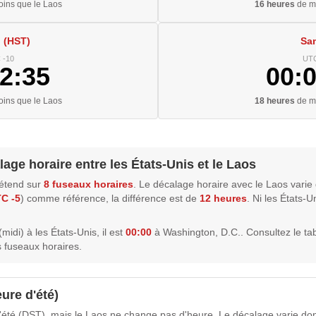
ins que le Laos
16 heures
de mo
 (HST)
Sa
 -10
UTC
2:36
00:
ins que le Laos
18 heures
de mo
lage horaire entre les États-Unis et le Laos
'étend sur
8 fuseaux horaires
. Le décalage horaire avec le Laos varie
C -5
) comme référence, la différence est de
12 heures
. Ni les États-U
midi) à les États-Unis, il est
00:00
à Washington, D.C.. Consultez le tab
 fuseaux horaires.
ure d'été)
'été (DST), mais le Laos ne change pas d'heure. Le décalage varie don