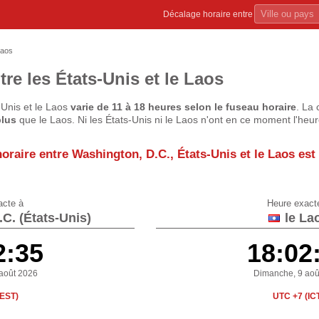
Décalage horaire entre
Laos
re les États-Unis et le Laos
-Unis et le Laos
varie de 11 à 18 heures selon le fuseau horaire
. La 
plus
que le Laos. Ni les États-Unis ni le Laos n'ont en ce moment l'heur
oraire entre Washington, D.C., États-Unis et le Laos est
acte à
Heure exact
C. (États-Unis)
le La
2:36
18:02
août 2026
Dimanche, 9 aoû
(EST)
UTC +7 (IC