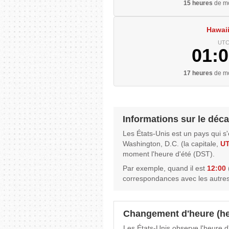
15 heures
de mo
Hawaii
UTC
01:0
17 heures
de mo
Informations sur le déca
Les États-Unis est un pays qui s
Washington, D.C. (la capitale,
UT
moment l'heure d'été (DST).
Par exemple, quand il est
12:00
(
correspondances avec les autres
Changement d'heure (he
Les États-Unis observe l'heure d