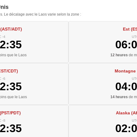
Unis
s. Le décalage avec le Laos varie selon la zone :
 (AST/ADT)
Est (E
 -4
UT
2:36
06:
ins que le Laos
12 heures
de mo
CST/CDT)
Montagne
 -6
UT
2:36
04:
ins que le Laos
14 heures
de mo
 (PST/PDT)
Alaska (
 -8
UT
2:36
02: