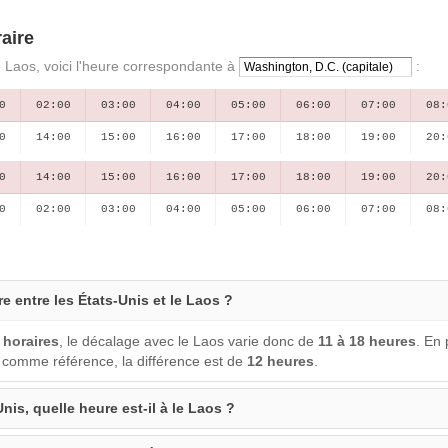
aire
e Laos, voici l'heure correspondante à
:
0
02:00
03:00
04:00
05:00
06:00
07:00
08:
0
14:00
15:00
16:00
17:00
18:00
19:00
20:
0
14:00
15:00
16:00
17:00
18:00
19:00
20:
0
02:00
03:00
04:00
05:00
06:00
07:00
08:
re entre les États-Unis et le Laos ?
 horaires
, le décalage avec le Laos varie donc de
11 à 18 heures
. En 
, comme référence, la différence est de
12 heures
.
Unis, quelle heure est-il à le Laos ?