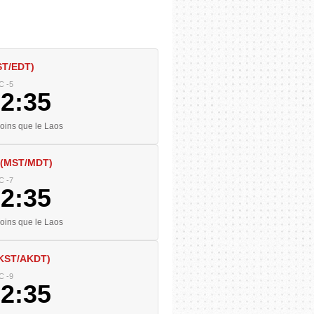
ST/EDT)
C -5
02:36
ins que le Laos
 (MST/MDT)
C -7
02:36
ins que le Laos
AKST/AKDT)
C -9
02:36