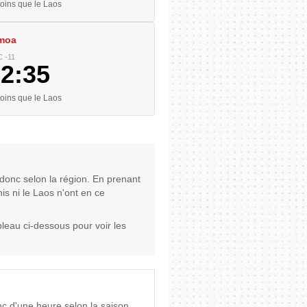
ins que le Laos
moa
 -11
02:36
ins que le Laos
 donc selon la région. En prenant
nis ni le Laos n'ont en ce
leau ci-dessous pour voir les
c d'une heure selon la saison.