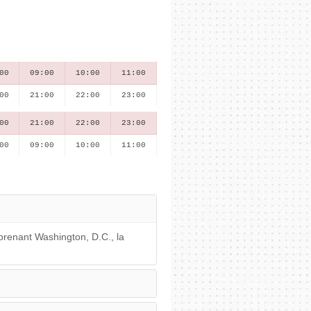
00
09:00
10:00
11:00
00
21:00
22:00
23:00
00
21:00
22:00
23:00
00
09:00
10:00
11:00
prenant Washington, D.C., la