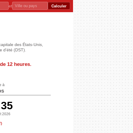
Calculer
et
capitale des États-Unis,
e d'été (DST).
 de
12 heures
.
e à
os
:36
t 2026
T)