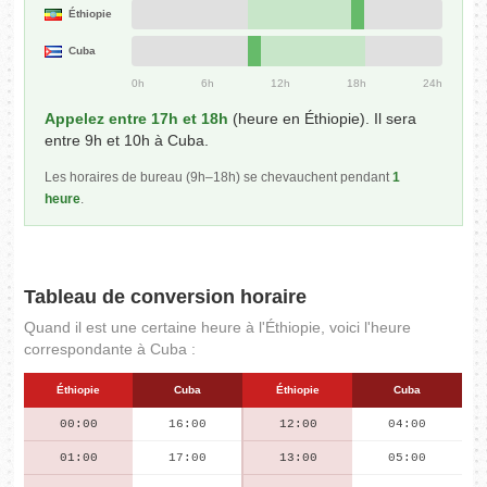
Éthiopie
Cuba
0h
6h
12h
18h
24h
Appelez entre 17h et 18h
(heure en Éthiopie). Il sera
entre 9h et 10h à Cuba.
Les horaires de bureau (9h–18h) se chevauchent pendant
1
heure
.
Tableau de conversion horaire
Quand il est une certaine heure à l'Éthiopie, voici l'heure
correspondante à Cuba :
Éthiopie
Cuba
Éthiopie
Cuba
00:00
16:00
12:00
04:00
01:00
17:00
13:00
05:00