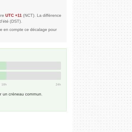
ire
UTC +11
(NCT). La différence
 d'été (DST).
re en compte ce décalage pour
18h
24h
uver un créneau commun.