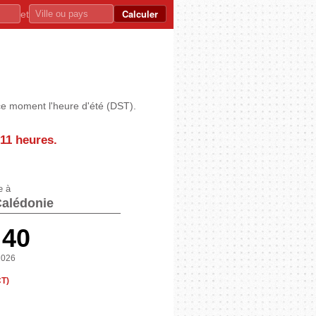
Calculer
et
 ce moment l'heure d'été (DST).
11 heures
.
e à
Calédonie
:40
2026
CT)