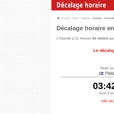
Décalage horaire
Accueil
›
Pays
›
Islande
›
Islande – Nouvel
Décalage horaire en
L'Islande a 11 heures
de moins
que
Le décalag
Heure ex
l'Is
03:4
Jeudi, 6 a
UTC +0 