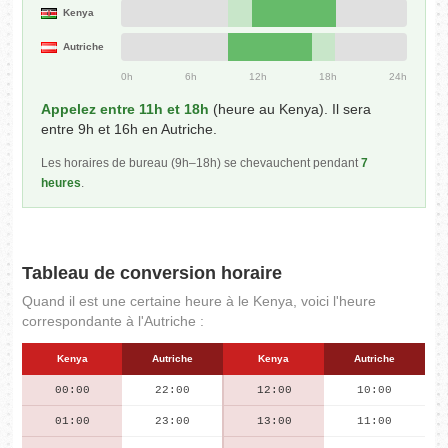
Kenya
Autriche
0h
6h
12h
18h
24h
Appelez entre 11h et 18h
(heure au Kenya). Il sera
entre 9h et 16h en Autriche.
Les horaires de bureau (9h–18h) se chevauchent pendant
7
heures
.
Tableau de conversion horaire
Quand il est une certaine heure à le Kenya, voici l'heure
correspondante à l'Autriche :
Kenya
Autriche
Kenya
Autriche
00:00
22:00
12:00
10:00
01:00
23:00
13:00
11:00