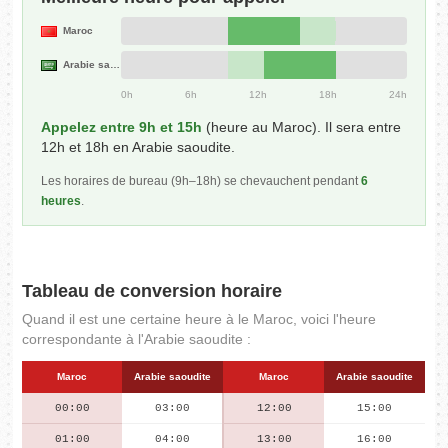
Maroc
Arabie saoudite
0h
6h
12h
18h
24h
Appelez entre 9h et 15h
(heure au Maroc). Il sera entre
12h et 18h en Arabie saoudite.
Les horaires de bureau (9h–18h) se chevauchent pendant
6
heures
.
Tableau de conversion horaire
Quand il est une certaine heure à le Maroc, voici l'heure
correspondante à l'Arabie saoudite :
Maroc
Arabie saoudite
Maroc
Arabie saoudite
00:00
03:00
12:00
15:00
01:00
04:00
13:00
16:00