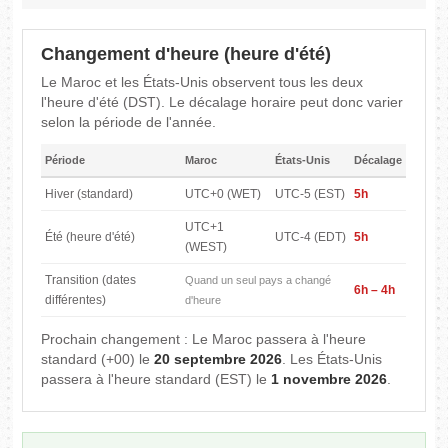
Changement d'heure (heure d'été)
Le Maroc et les États-Unis observent tous les deux
l'heure d'été (DST). Le décalage horaire peut donc varier
selon la période de l'année.
Période
Maroc
États-Unis
Décalage
Hiver (standard)
UTC+0 (WET)
UTC-5 (EST)
5h
UTC+1
Été (heure d'été)
UTC-4 (EDT)
5h
(WEST)
Transition (dates
Quand un seul pays a changé
6h – 4h
différentes)
d'heure
Prochain changement : Le Maroc passera à l'heure
standard (+00) le
20 septembre 2026
. Les États-Unis
passera à l'heure standard (EST) le
1 novembre 2026
.