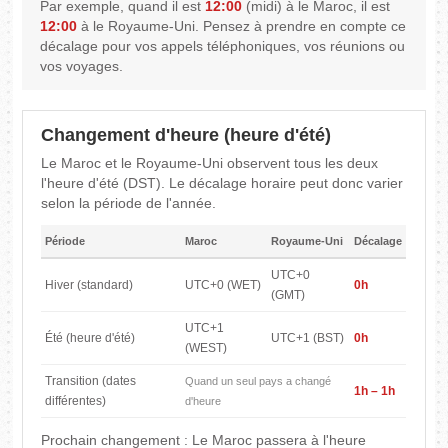
Par exemple, quand il est
12:00
(midi) à le Maroc, il est
12:00
à le Royaume-Uni. Pensez à prendre en compte ce
décalage pour vos appels téléphoniques, vos réunions ou
vos voyages.
Changement d'heure (heure d'été)
Le Maroc et le Royaume-Uni observent tous les deux
l'heure d'été (DST). Le décalage horaire peut donc varier
selon la période de l'année.
Période
Maroc
Royaume-Uni
Décalage
UTC+0
Hiver (standard)
UTC+0 (WET)
0h
(GMT)
UTC+1
Été (heure d'été)
UTC+1 (BST)
0h
(WEST)
Transition (dates
Quand un seul pays a changé
1h – 1h
différentes)
d'heure
Prochain changement : Le Maroc passera à l'heure