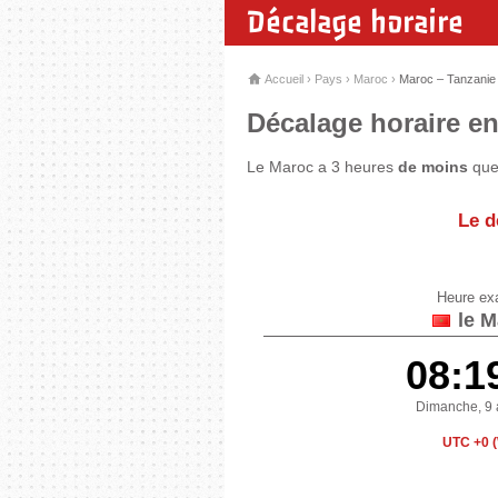
Décalage horaire
Accueil
›
Pays
›
Maroc
›
Maroc – Tanzanie
Décalage horaire en
Le Maroc a 3 heures
de moins
que 
Le d
Heure ex
le M
08:1
Dimanche, 9 
UTC +0 