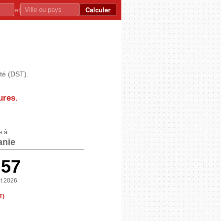
Calculer
et
été (DST).
ures
.
e à
anie
:57
t 2026
T)