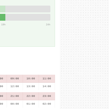
18h
24h
00
09:00
10:00
11:00
00
12:00
13:00
14:00
00
21:00
22:00
23:00
00
00:00
01:00
02:00