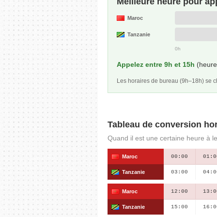
Meilleure heure pour ap
Maroc
Tanzanie
0h
Appelez entre 9h et 15h
(heure 
Les horaires de bureau (9h–18h) se
Tableau de conversion hor
Quand il est une certaine heure à l
Maroc
00:00
01:0
Tanzanie
03:00
04:0
Maroc
12:00
13:0
Tanzanie
15:00
16:0