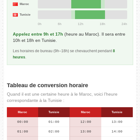
Maroc
Tunisie
0h
6h
12h
18h
24h
Appelez entre 9h et 17h
(heure au Maroc). Il sera entre
10h et 18h en Tunisie.
Les horaires de bureau (9h–18h) se chevauchent pendant
8
heures
.
Tableau de conversion horaire
Quand il est une certaine heure à le Maroc, voici l'heure
correspondante à la Tunisie :
Maroc
Tunisie
Maroc
Tunisie
00:00
01:00
12:00
13:00
01:00
02:00
13:00
14:00