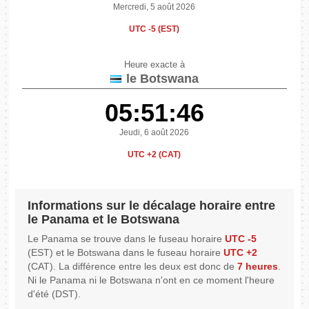
Mercredi, 5 août 2026
UTC -5 (EST)
Heure exacte à
le Botswana
05:51:46
Jeudi, 6 août 2026
UTC +2 (CAT)
Informations sur le décalage horaire entre
le Panama et le Botswana
Le Panama se trouve dans le fuseau horaire
UTC -5
(EST) et le Botswana dans le fuseau horaire
UTC +2
(CAT). La différence entre les deux est donc de
7 heures
.
Ni le Panama ni le Botswana n'ont en ce moment l'heure
d'été (DST).