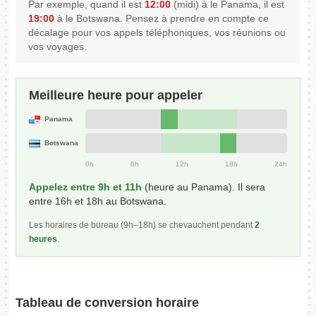
Par exemple, quand il est
12:00
(midi) à le Panama, il est
19:00
à le Botswana. Pensez à prendre en compte ce
décalage pour vos appels téléphoniques, vos réunions ou
vos voyages.
Meilleure heure pour appeler
Panama
Botswana
0h
6h
12h
18h
24h
Appelez entre 9h et 11h
(heure au Panama). Il sera
entre 16h et 18h au Botswana.
Les horaires de bureau (9h–18h) se chevauchent pendant
2
heures
.
Tableau de conversion horaire