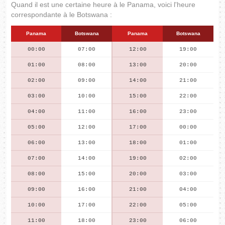
Quand il est une certaine heure à le Panama, voici l'heure
correspondante à le Botswana :
Panama
Botswana
Panama
Botswana
00:00
07:00
12:00
19:00
01:00
08:00
13:00
20:00
02:00
09:00
14:00
21:00
03:00
10:00
15:00
22:00
04:00
11:00
16:00
23:00
05:00
12:00
17:00
00:00
06:00
13:00
18:00
01:00
07:00
14:00
19:00
02:00
08:00
15:00
20:00
03:00
09:00
16:00
21:00
04:00
10:00
17:00
22:00
05:00
11:00
18:00
23:00
06:00