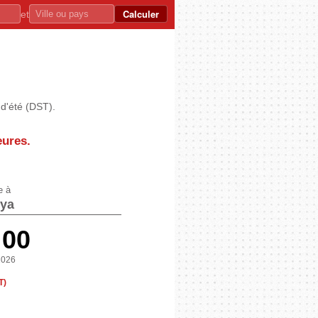
Calculer
et
 d'été (DST).
eures
.
e à
ya
:00
2026
T)