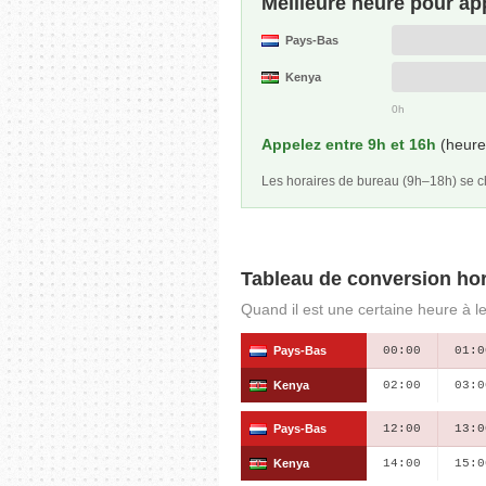
Meilleure heure pour ap
Pays-Bas
Kenya
0h
Appelez entre 9h et 16h
(heure 
Les horaires de bureau (9h–18h) se
Tableau de conversion hor
Quand il est une certaine heure à l
Pays-Bas
00:00
01:0
Kenya
02:00
03:0
Pays-Bas
12:00
13:0
Kenya
14:00
15:0