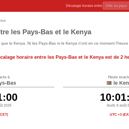
Décalage horaire entre
enya
tre les Pays-Bas et le Kenya
que le Kenya. Ni les Pays-Bas ni le Kenya n'ont en ce moment l'heure
calage horaire entre les Pays-Bas et le Kenya est de
2 h
acte à
Heure exact
ys-Bas
le Ken
1:00
10:01
oût 2026
Jeudi, 6 août 
(CET)
UTC +3 (EA