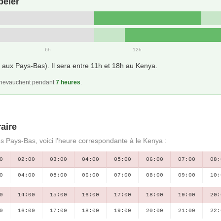
peler
6h
12h
aux Pays-Bas). Il sera entre 11h et 18h au Kenya.
 chevauchent pendant
7 heures
.
aire
es Pays-Bas, voici l'heure correspondante à le Kenya :
0
02:00
03:00
04:00
05:00
06:00
07:00
08:
0
04:00
05:00
06:00
07:00
08:00
09:00
10:
0
14:00
15:00
16:00
17:00
18:00
19:00
20:
0
16:00
17:00
18:00
19:00
20:00
21:00
22: