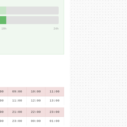
18h
24h
00
09:00
10:00
11:00
00
11:00
12:00
13:00
00
21:00
22:00
23:00
00
23:00
00:00
01:00