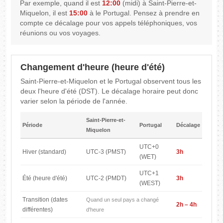
Par exemple, quand il est
12:00
(midi) à Saint-Pierre-et-
Miquelon, il est
15:00
à le Portugal. Pensez à prendre en
compte ce décalage pour vos appels téléphoniques, vos
réunions ou vos voyages.
Changement d'heure (heure d'été)
Saint-Pierre-et-Miquelon et le Portugal observent tous les
deux l'heure d'été (DST). Le décalage horaire peut donc
varier selon la période de l'année.
Saint-Pierre-et-
Période
Portugal
Décalage
Miquelon
UTC+0
Hiver (standard)
UTC-3 (PMST)
3h
(WET)
UTC+1
Été (heure d'été)
UTC-2 (PMDT)
3h
(WEST)
Transition (dates
Quand un seul pays a changé
2h – 4h
différentes)
d'heure