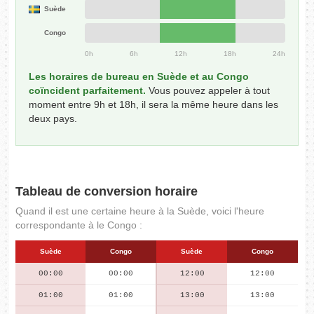
Suède
Congo
0h
6h
12h
18h
24h
Les horaires de bureau en Suède et au Congo
coïncident parfaitement.
Vous pouvez appeler à tout
moment entre 9h et 18h, il sera la même heure dans les
deux pays.
Tableau de conversion horaire
Quand il est une certaine heure à la Suède, voici l'heure
correspondante à le Congo :
Suède
Congo
Suède
Congo
00:00
00:00
12:00
12:00
01:00
01:00
13:00
13:00