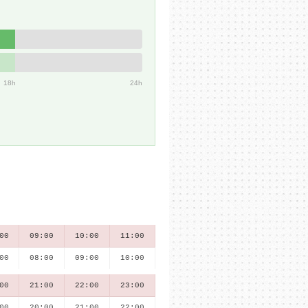
18h
24h
00
09:00
10:00
11:00
00
08:00
09:00
10:00
00
21:00
22:00
23:00
00
20:00
21:00
22:00