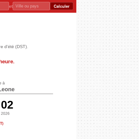
Calculer
et
re d'été (DST).
heure
.
e à
 Leone
:02
t 2026
T)