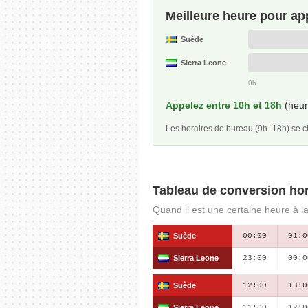
Meilleure heure pour ap
Suède
Sierra Leone
0h
Appelez entre 10h et 18h
(heur
Les horaires de bureau (9h–18h) se
Tableau de conversion hor
Quand il est une certaine heure à l
Suède
00:00
01:0
Sierra Leone
23:00
00:0
Suède
12:00
13:0
Sierra Leone
11:00
12:0