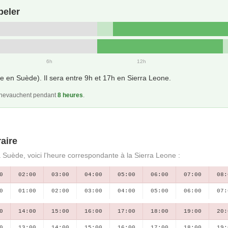
peler
6h
12h
e en Suède). Il sera entre 9h et 17h en Sierra Leone.
 chevauchent pendant
8 heures
.
aire
a Suède, voici l'heure correspondante à la Sierra Leone :
0
02:00
03:00
04:00
05:00
06:00
07:00
08:
0
01:00
02:00
03:00
04:00
05:00
06:00
07:
0
14:00
15:00
16:00
17:00
18:00
19:00
20:
0
13:00
14:00
15:00
16:00
17:00
18:00
19: