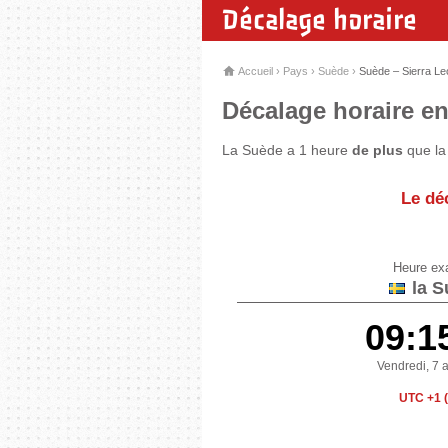
Décalage horaire
Accueil
›
Pays
›
Suède
›
Suède – Sierra L
Décalage horaire en
La Suède a 1 heure
de plus
que la 
Le dé
Heure ex
la S
09:1
Vendredi, 7 
UTC +1 