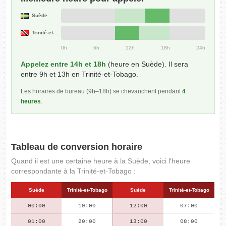
Suède
Trinité-et-Tobago
0h
6h
12h
18h
24h
Appelez entre 14h et 18h
(heure en Suède). Il sera
entre 9h et 13h en Trinité-et-Tobago.
Les horaires de bureau (9h–18h) se chevauchent pendant
4
heures
.
Tableau de conversion horaire
Quand il est une certaine heure à la Suède, voici l'heure
correspondante à la Trinité-et-Tobago :
Suède
Trinité-et-Tobago
Suède
Trinité-et-Tobago
00:00
19:00
12:00
07:00
01:00
20:00
13:00
08:00