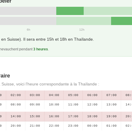
peler
6h
12h
en Suisse). Il sera entre 15h et 18h en Thaïlande.
 chevauchent pendant
3 heures
.
aire
 Suisse, voici l'heure correspondante à la Thaïlande :
0
02:00
03:00
04:00
05:00
06:00
07:00
08:
0
08:00
09:00
10:00
11:00
12:00
13:00
14:
0
14:00
15:00
16:00
17:00
18:00
19:00
20:
0
20:00
21:00
22:00
23:00
00:00
01:00
02: