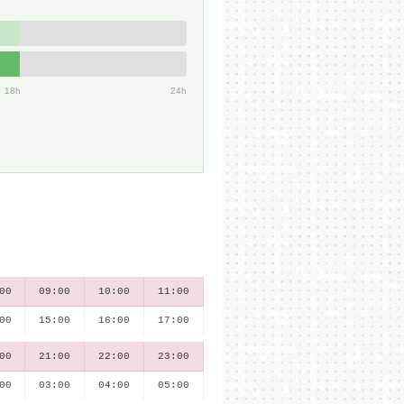
18h
24h
00
09:00
10:00
11:00
00
15:00
16:00
17:00
00
21:00
22:00
23:00
00
03:00
04:00
05:00