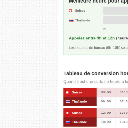
Meilleure heure pour ap
Suisse
Thaïlande
0h
Appelez entre 9h et 12h
(heure 
Les horaires de bureau (9h–18h) se
Tableau de conversion hor
Quand il est une certaine heure à la
Suisse
00:00
01:0
Thaïlande
06:00
07:0
Suisse
12:00
13:0
Thaïlande
18:00
19:0