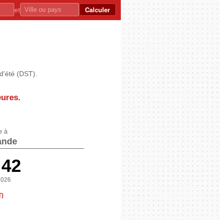
Calculer
et
d'été (DST).
eures
.
e à
ande
:42
2026
T)