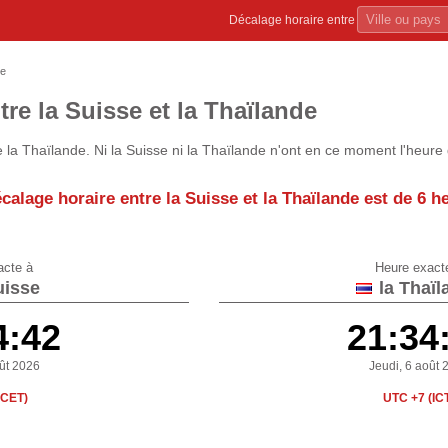
Décalage horaire entre
de
tre la Suisse et la Thaïlande
 la Thaïlande. Ni la Suisse ni la Thaïlande n'ont en ce moment l'heure 
calage horaire entre la Suisse et la Thaïlande est de
6 h
acte à
Heure exact
uisse
la Thaïl
4:42
21:34
oût 2026
Jeudi, 6 août 
(CET)
UTC +7 (IC