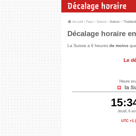
Décalage horaire
Accueil
›
Pays
›
Suisse
›
Suisse – Thaïlan
Décalage horaire en
La Suisse a 6 heures
de moins
que
Le dé
Heure ex
la S
15:3
Jeudi, 6 a
UTC +1 