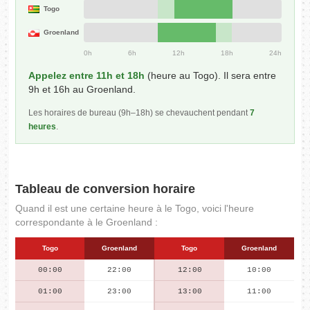
Togo
Groenland
0h
6h
12h
18h
24h
Appelez entre 11h et 18h
(heure au Togo). Il sera entre
9h et 16h au Groenland.
Les horaires de bureau (9h–18h) se chevauchent pendant
7
heures
.
Tableau de conversion horaire
Quand il est une certaine heure à le Togo, voici l'heure
correspondante à le Groenland :
Togo
Groenland
Togo
Groenland
00:00
22:00
12:00
10:00
01:00
23:00
13:00
11:00