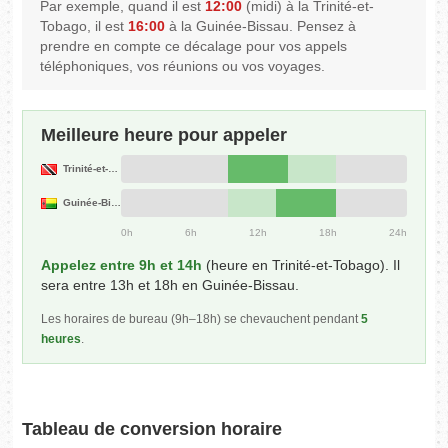
Par exemple, quand il est
12:00
(midi) à la Trinité-et-
Tobago, il est
16:00
à la Guinée-Bissau. Pensez à
prendre en compte ce décalage pour vos appels
téléphoniques, vos réunions ou vos voyages.
Meilleure heure pour appeler
Trinité-et-Tobago
Guinée-Bissau
0h
6h
12h
18h
24h
Appelez entre 9h et 14h
(heure en Trinité-et-Tobago). Il
sera entre 13h et 18h en Guinée-Bissau.
Les horaires de bureau (9h–18h) se chevauchent pendant
5
heures
.
Tableau de conversion horaire