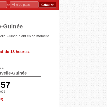
Calculer
et
le-Guinée
velle-Guinée n'ont en ce moment
est de
13 heures
.
e à
velle-Guinée
:57
2026
GT)