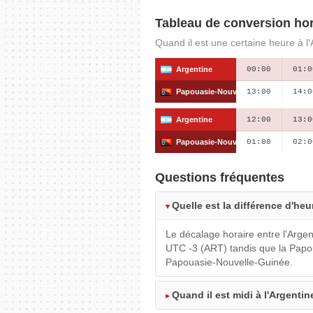
Tableau de conversion hor
Quand il est une certaine heure à l
Argentine
00:00
01:0
Papouasie-Nouvelle-Guinée
13:00
14:0
Argentine
12:00
13:0
Papouasie-Nouvelle-Guinée
01:00
02:0
Questions fréquentes
Quelle est la différence d'he
Le décalage horaire entre l'Arge
UTC -3 (ART) tandis que la Papo
Papouasie-Nouvelle-Guinée.
Quand il est midi à l'Argenti