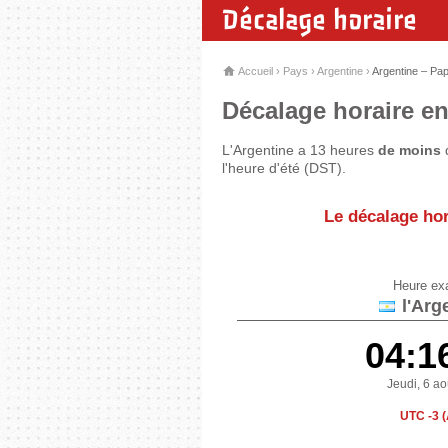
Décalage horaire
Accueil
›
Pays
›
Argentine
›
Argentine – Pa
Décalage horaire en
L'Argentine a 13 heures
de moins
q
l'heure d'été (DST).
Le décalage hor
Heure ex
l'Arg
04:1
Jeudi, 6 a
UTC -3 