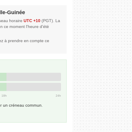
lle-Guinée
seau horaire
UTC +10
(PGT). La
 en ce moment l'heure d'été
ez à prendre en compte ce
18h
24h
uver un créneau commun.