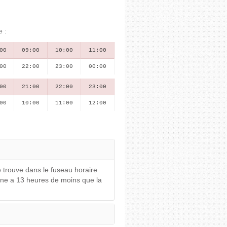
e :
00
09:00
10:00
11:00
00
22:00
23:00
00:00
00
21:00
22:00
23:00
00
10:00
11:00
12:00
e trouve dans le fuseau horaire
ne a 13 heures de moins que la