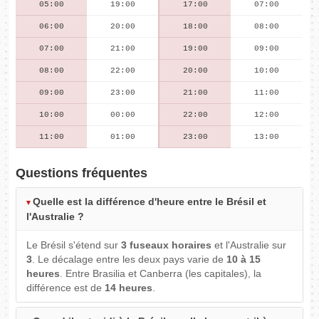
05:00
19:00
17:00
07:00
06:00
20:00
18:00
08:00
07:00
21:00
19:00
09:00
08:00
22:00
20:00
10:00
09:00
23:00
21:00
11:00
10:00
00:00
22:00
12:00
11:00
01:00
23:00
13:00
Questions fréquentes
Quelle est la différence d'heure entre le Brésil et
l'Australie ?
Le Brésil s'étend sur
3 fuseaux horaires
et l'Australie sur
3
. Le décalage entre les deux pays varie de
10 à 15
heures
. Entre Brasilia et Canberra (les capitales), la
différence est de
14 heures
.