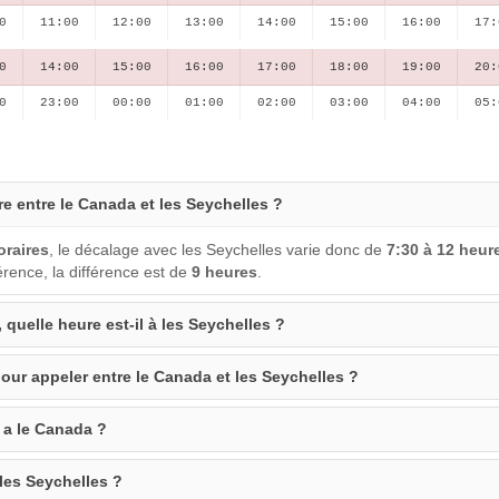
0
11:00
12:00
13:00
14:00
15:00
16:00
17:
0
14:00
15:00
16:00
17:00
18:00
19:00
20:
0
23:00
00:00
01:00
02:00
03:00
04:00
05:
re entre le Canada et les Seychelles ?
oraires
, le décalage avec les Seychelles varie donc de
7:30 à 12 heur
ence, la différence est de
9 heures
.
 quelle heure est-il à les Seychelles ?
our appeler entre le Canada et les Seychelles ?
 a le Canada ?
 les Seychelles ?