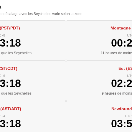
a
 décalage avec les Seychelles varie selon la zone :
 (PST/PDT)
Montagne
 -8
UT
3:19
00:
 que les Seychelles
11 heures
de moins
CST/CDT)
Est (E
 -6
UT
3:19
02:
 que les Seychelles
9 heures
de moins 
 (AST/ADT)
Newfound
 -4
UTC 
3:19
03: