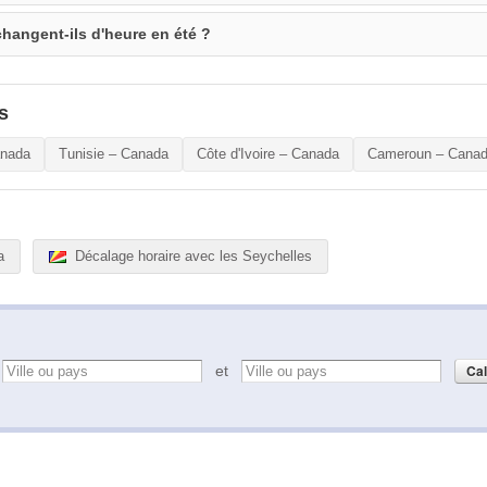
hangent-ils d'heure en été ?
s
anada
Tunisie – Canada
Côte d'Ivoire – Canada
Cameroun – Cana
a
Décalage horaire avec les Seychelles
e
et