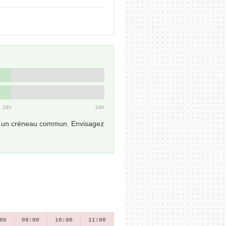
18h
24h
ver un créneau commun. Envisagez
00
09:00
10:00
11:00