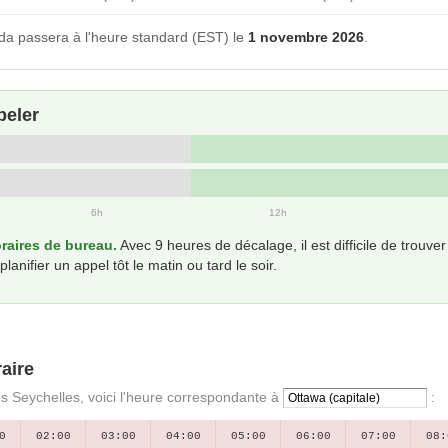
a passera à l'heure standard (EST) le
1 novembre 2026
.
peler
6h
12h
aires de bureau.
Avec 9 heures de décalage, il est difficile de trou
anifier un appel tôt le matin ou tard le soir.
aire
es Seychelles, voici l'heure correspondante à
:
0
02:00
03:00
04:00
05:00
06:00
07:00
08: