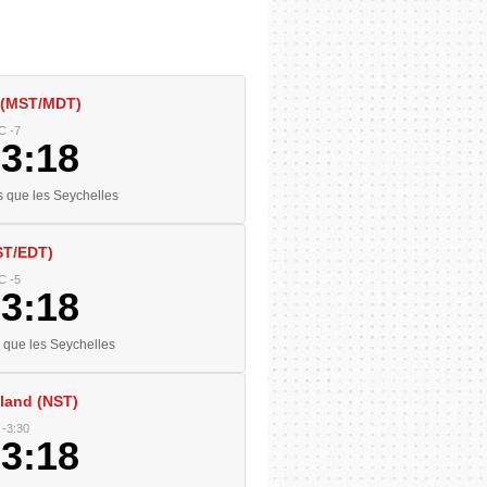
 (MST/MDT)
C -7
23:19
 que les Seychelles
ST/EDT)
C -5
23:19
que les Seychelles
land (NST)
-3:30
53:19