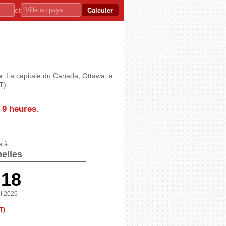
Calculer
et
e
. La capitale du Canada, Ottawa, a
T).
e
9 heures
.
e à
elles
:19
t 2026
T)