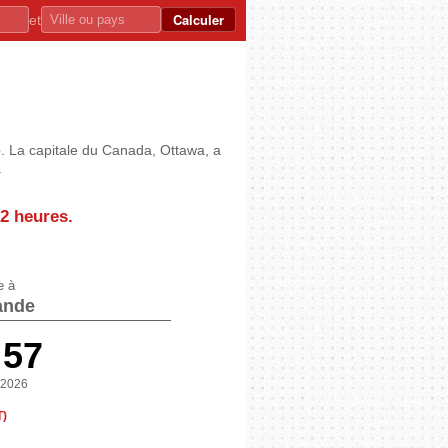
Calculer
et
e
. La capitale du Canada, Ottawa, a
.
2 heures
.
e à
ande
:58
 2026
T)