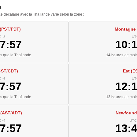
a
 décalage avec la Thaïlande varie selon la zone :
 (PST/PDT)
Montagne
 -8
UT
7:58
10:
s que la Thaïlande
14 heures
de moin
CST/CDT)
Est (E
 -6
UT
7:58
12:
s que la Thaïlande
12 heures
de moin
 (AST/ADT)
Newfound
 -4
UTC 
7:58
13: