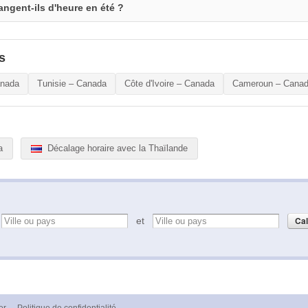
ngent-ils d'heure en été ?
s
anada
Tunisie – Canada
Côte d'Ivoire – Canada
Cameroun – Cana
a
Décalage horaire avec la Thaïlande
e
et
er
·
Politique de confidentialité