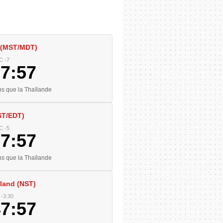
 (MST/MDT)
C -7
17:58
s que la Thaïlande
ST/EDT)
C -5
17:58
s que la Thaïlande
land (NST)
-3:30
47:58