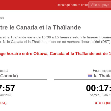
Décalage horaire entre
nde
tre le Canada et la Thaïlande
a et la Thaïlande
varie de 10:30 à 15 heures selon le fuseau horair
. Ni le Canada ni la Thaïlande n'ont en ce moment l'heure d'été (DST)
age horaire entre Ottawa, Canada et la Thaïlande est de
1
acte à
Heure exact
(Canada)
la Thaïl
7:58
00:17
août 2026
Samedi, 8 août
(EST)
UTC +7 (IC