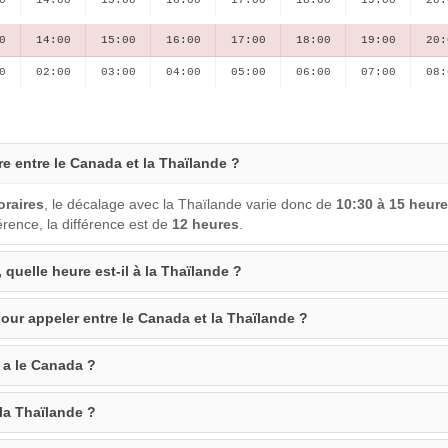
0
14:00
15:00
16:00
17:00
18:00
19:00
20:
0
02:00
03:00
04:00
05:00
06:00
07:00
08:
re entre le Canada et la Thaïlande ?
oraires
, le décalage avec la Thaïlande varie donc de
10:30 à 15 heur
ence, la différence est de
12 heures
.
 quelle heure est-il à la Thaïlande ?
our appeler entre le Canada et la Thaïlande ?
 a le Canada ?
 la Thaïlande ?