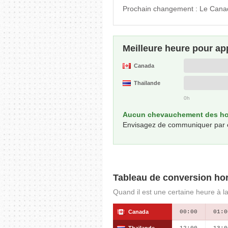
Prochain changement : Le Canad
Meilleure heure pour ap
Canada
Thaïlande
0h
Aucun chevauchement des hor
Envisagez de communiquer par écri
Tableau de conversion hor
Quand il est une certaine heure à l
Canada
00:00
01:0
Thaïlande
12:00
13:0