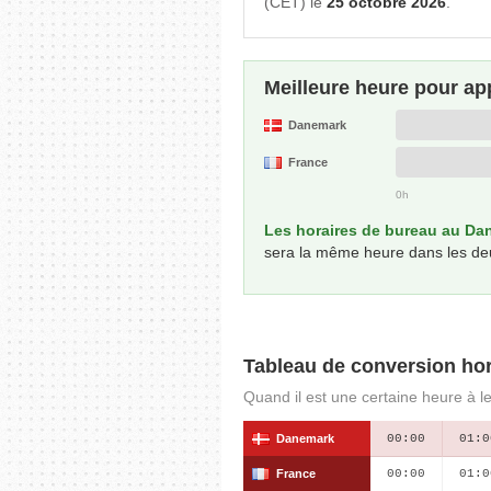
(CET) le
25 octobre 2026
.
Meilleure heure pour ap
Danemark
France
0h
Les horaires de bureau au Dan
sera la même heure dans les de
Tableau de conversion hor
Quand il est une certaine heure à l
Danemark
00:00
01:0
France
00:00
01:0