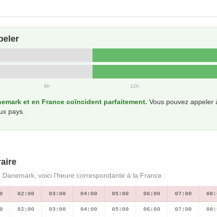
peler
6h
12h
emark et en France coïncident parfaitement.
Vous pouvez appeler à
ux pays.
aire
e Danemark, voici l'heure correspondante à la France :
0
02:00
03:00
04:00
05:00
06:00
07:00
08:
0
02:00
03:00
04:00
05:00
06:00
07:00
08: