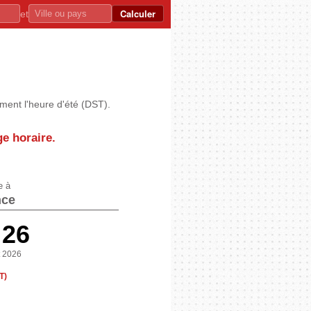
Calculer
et
ment l'heure d'été (DST).
ge horaire.
e à
nce
:26
t 2026
T)