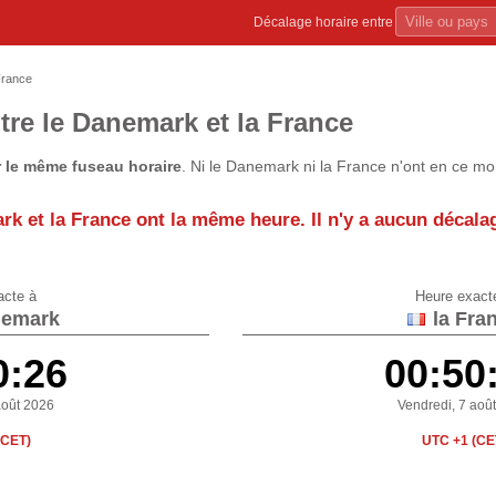
Décalage horaire entre
France
tre le Danemark et la France
r le même fuseau horaire
. Ni le Danemark ni la France n'ont en ce mo
rk et la France
ont la même heure
. Il n'y a aucun décala
acte à
Heure exact
nemark
la Fra
0:26
00:50
août 2026
Vendredi, 7 aoû
(CET)
UTC +1 (CE