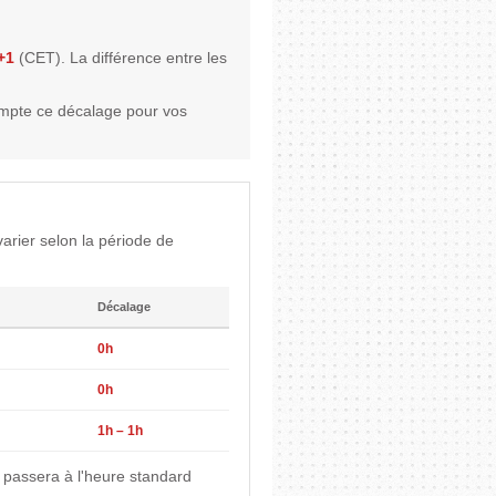
+1
(CET). La différence entre les
mpte ce décalage pour vos
arier selon la période de
Décalage
0h
0h
1h – 1h
 passera à l'heure standard