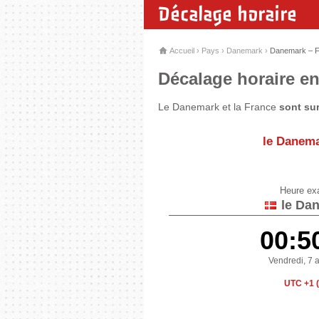
Décalage horaire
Accueil
›
Pays
›
Danemark
›
Danemark – 
Décalage horaire en
Le Danemark et la France
sont su
le Danema
Heure ex
le Da
00:5
Vendredi, 7 
UTC +1 