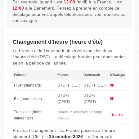
Par exemple, quand il est
12:00
(midi) à la France, il est
12:00
à le Danemark. Pensez à prendre en compte ce
décalage pour vos appels téléphoniques, vos réunions ou
vos voyages.
Changement d'heure (heure d'été)
La France et le Danemark observent tous les deux
l'heure d'été (DST). Le décalage horaire peut donc varier
selon la période de l'année.
Période
France
Danemark
Décalage
Hiver (standard)
UTC+1 (CET)
UTC+1 (CET)
0h
UTC+2
UTC+2
Été (heure d'été)
0h
(CEST)
(CEST)
Transition (dates
Quand un seul pays a changé
1h – 1h
différentes)
d'heure
Prochain changement : La France passera à l'heure
standard (CET) le
25 octobre 2026
. Le Danemark