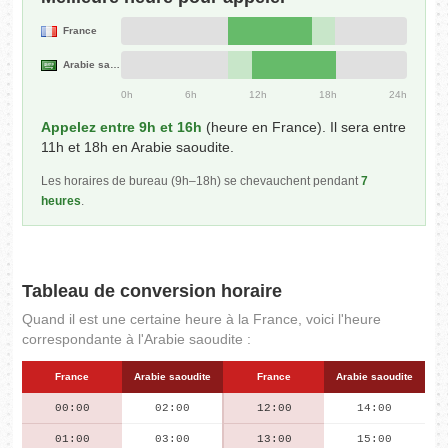
France
Arabie saoudite
0h
6h
12h
18h
24h
Appelez entre 9h et 16h
(heure en France). Il sera entre
11h et 18h en Arabie saoudite.
Les horaires de bureau (9h–18h) se chevauchent pendant
7
heures
.
Tableau de conversion horaire
Quand il est une certaine heure à la France, voici l'heure
correspondante à l'Arabie saoudite :
France
Arabie saoudite
France
Arabie saoudite
00:00
02:00
12:00
14:00
01:00
03:00
13:00
15:00