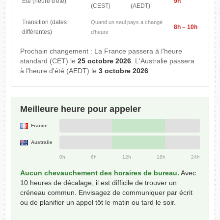
Été (heure d'été)
9h
(CEST)
(AEDT)
Transition (dates
Quand un seul pays a changé
8h – 10h
différentes)
d'heure
Prochain changement : La France passera à l'heure
standard (CET) le
25 octobre 2026
. L'Australie passera
à l'heure d'été (AEDT) le
3 octobre 2026
.
Meilleure heure pour appeler
France
Australie
0h
6h
12h
18h
24h
Aucun chevauchement des horaires de bureau.
Avec
10 heures de décalage, il est difficile de trouver un
créneau commun. Envisagez de communiquer par écrit
ou de planifier un appel tôt le matin ou tard le soir.