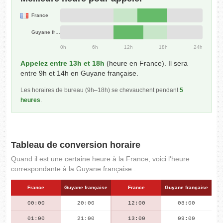
France
Guyane française
0h
6h
12h
18h
24h
Appelez entre 13h et 18h
(heure en France). Il sera
entre 9h et 14h en Guyane française.
Les horaires de bureau (9h–18h) se chevauchent pendant
5
heures
.
Tableau de conversion horaire
Quand il est une certaine heure à la France, voici l'heure
correspondante à la Guyane française :
France
Guyane française
France
Guyane française
00:00
20:00
12:00
08:00
01:00
21:00
13:00
09:00