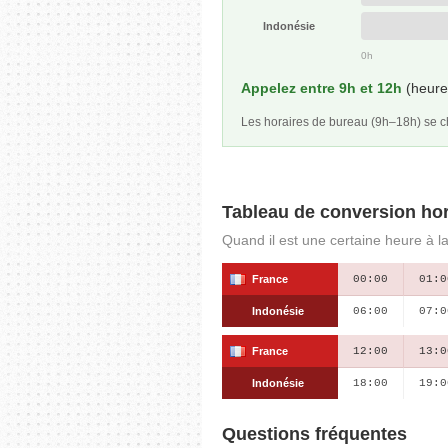
Indonésie
0h
Appelez entre 9h et 12h
(heure 
Les horaires de bureau (9h–18h) se
Tableau de conversion hor
Quand il est une certaine heure à l
France
00:00
01:0
Indonésie
06:00
07:0
France
12:00
13:0
Indonésie
18:00
19:0
Questions fréquentes