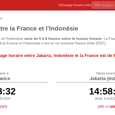
Décalage horaire entre
ie
re la France et l'Indonésie
 et l'Indonésie
varie de 6 à 8 heures selon le fuseau horaire
. La Fr
 Ni la France ni l'Indonésie n'ont en ce moment l'heure d'été (DST).
age horaire entre Jakarta, Indonésie et la France est de
acte à
Heure exact
rance
Jakarta (In
8:33
14:58
oût 2026
Jeudi, 6 août 
(CET)
UTC +7 (WI