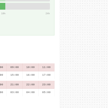
18h
24h
00
09:00
10:00
11:00
00
15:00
16:00
17:00
00
21:00
22:00
23:00
00
03:00
04:00
05:00