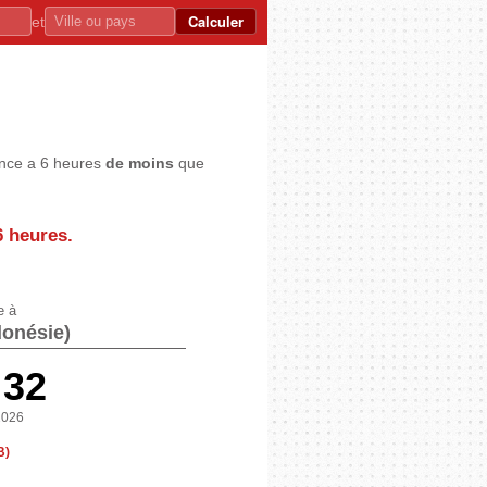
Calculer
et
ance a 6 heures
de moins
que
6 heures
.
e à
donésie)
:33
2026
B)