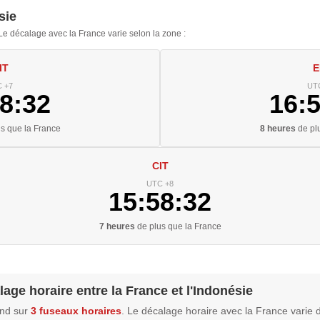
sie
Le décalage avec la France varie selon la zone :
IT
E
 +7
UT
8:33
16:
s que la France
8 heures
de pl
CIT
UTC +8
15:58:33
7 heures
de plus que la France
lage horaire entre la France et l'Indonésie
end sur
3 fuseaux horaires
. Le décalage horaire avec la France varie 