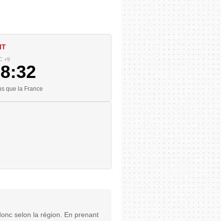
IT
C +9
58:33
us que la France
donc selon la région. En prenant