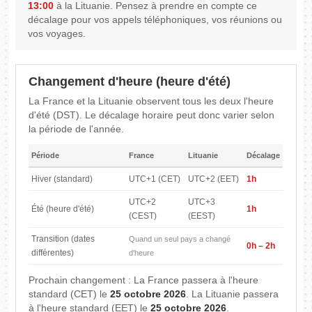
13:00
à la Lituanie. Pensez à prendre en compte ce
décalage pour vos appels téléphoniques, vos réunions ou
vos voyages.
Changement d'heure (heure d'été)
La France et la Lituanie observent tous les deux l'heure
d'été (DST). Le décalage horaire peut donc varier selon
la période de l'année.
Période
France
Lituanie
Décalage
Hiver (standard)
UTC+1 (CET)
UTC+2 (EET)
1h
UTC+2
UTC+3
Été (heure d'été)
1h
(CEST)
(EEST)
Transition (dates
Quand un seul pays a changé
0h – 2h
différentes)
d'heure
Prochain changement : La France passera à l'heure
standard (CET) le
25 octobre 2026
. La Lituanie passera
à l'heure standard (EET) le
25 octobre 2026
.