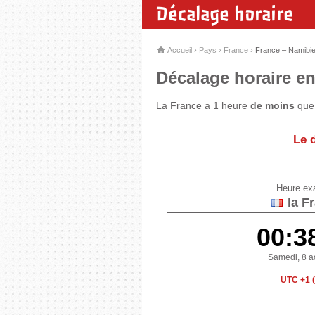
Décalage horaire
Accueil
›
Pays
›
France
›
France – Namibi
Décalage horaire en
La France a 1 heure
de moins
que 
Le 
Heure ex
la F
00:3
Samedi, 8 a
UTC +1 