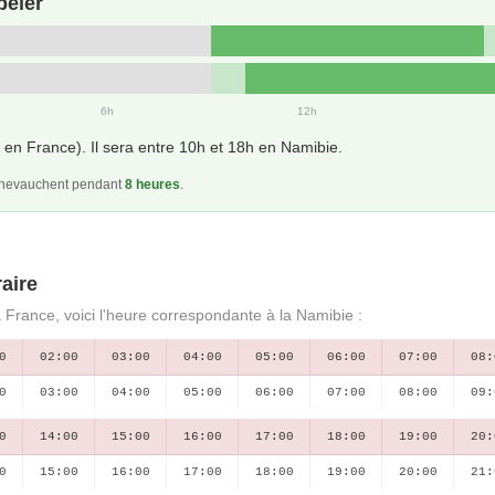
peler
6h
12h
en France). Il sera entre 10h et 18h en Namibie.
 chevauchent pendant
8 heures
.
aire
a France, voici l'heure correspondante à la Namibie :
0
02:00
03:00
04:00
05:00
06:00
07:00
08:
0
03:00
04:00
05:00
06:00
07:00
08:00
09:
0
14:00
15:00
16:00
17:00
18:00
19:00
20:
0
15:00
16:00
17:00
18:00
19:00
20:00
21: