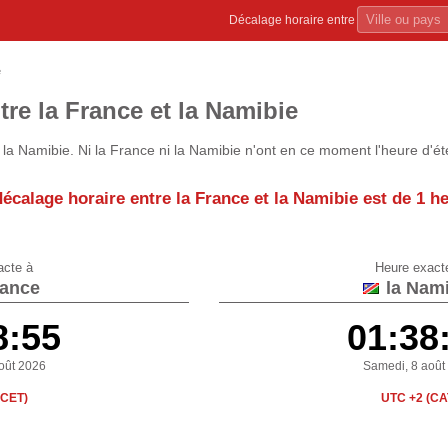
Décalage horaire entre
e
tre la France et la Namibie
la Namibie. Ni la France ni la Namibie n'ont en ce moment l'heure d'ét
décalage horaire entre la France et la Namibie est de
1 h
acte à
Heure exact
rance
la Nami
8:55
01:38
oût 2026
Samedi, 8 août
(CET)
UTC +2 (CA