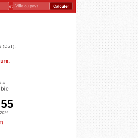
Calculer
et
é (DST).
eure
.
e à
bie
:55
 2026
T)