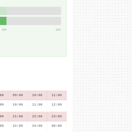
18h
24h
00
09:00
10:00
11:00
00
10:00
11:00
12:00
00
21:00
22:00
23:00
00
22:00
23:00
00:00