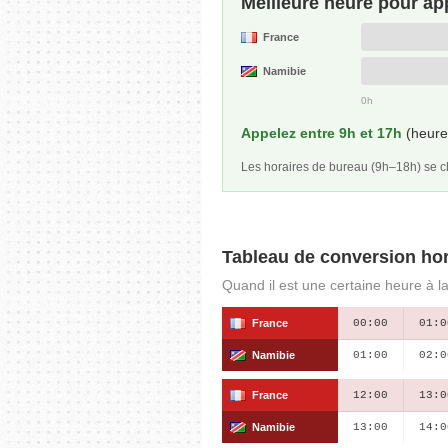
Meilleure heure pour ap
France
Namibie
0h
Appelez entre 9h et 17h
(heure 
Les horaires de bureau (9h–18h) se
Tableau de conversion hor
Quand il est une certaine heure à l
France
00:00
01:0
Namibie
01:00
02:0
France
12:00
13:0
Namibie
13:00
14:0