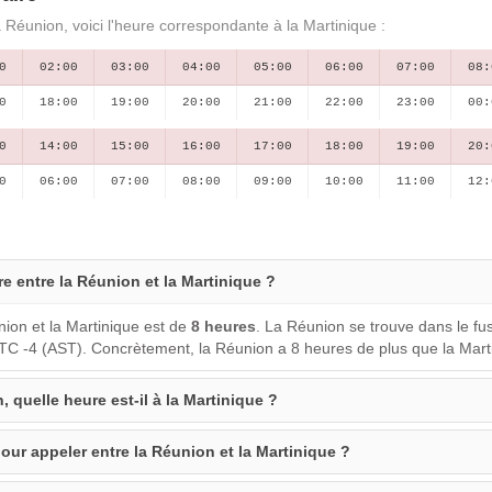
 Réunion, voici l'heure correspondante à la Martinique :
0
02:00
03:00
04:00
05:00
06:00
07:00
08:
0
18:00
19:00
20:00
21:00
22:00
23:00
00:
0
14:00
15:00
16:00
17:00
18:00
19:00
20:
0
06:00
07:00
08:00
09:00
10:00
11:00
12:
re entre la Réunion et la Martinique ?
nion et la Martinique est de
8 heures
. La Réunion se trouve dans le f
UTC -4 (AST). Concrètement, la Réunion a 8 heures de plus que la Mart
, quelle heure est-il à la Martinique ?
our appeler entre la Réunion et la Martinique ?