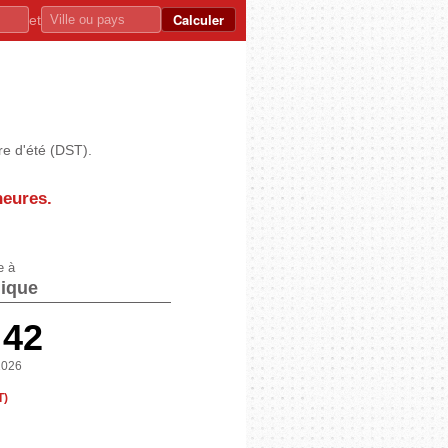
Calculer
et
re d'été (DST).
heures
.
e à
nique
:42
2026
T)