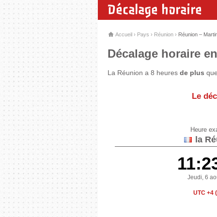
Décalage horaire
Accueil
›
Pays
›
Réunion
›
Réunion – Marti
Décalage horaire en
La Réunion a 8 heures
de plus
que 
Le déc
Heure ex
la Ré
11:2
Jeudi, 6 a
UTC +4 