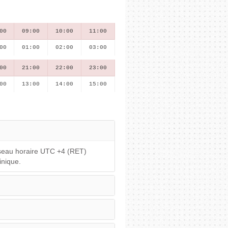
00
09:00
10:00
11:00
00
01:00
02:00
03:00
00
21:00
22:00
23:00
00
13:00
14:00
15:00
useau horaire UTC +4 (RET)
inique.