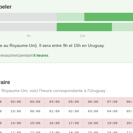
peler
6h
12h
e au Royaume-Uni). Il sera entre 9h et 15h en Uruguay.
 chevauchent pendant
6 heures
.
aire
e Royaume-Uni, voici l'heure correspondante à l'Uruguay :
0
02:00
03:00
04:00
05:00
06:00
07:00
08:
0
23:00
00:00
01:00
02:00
03:00
04:00
05:
0
14:00
15:00
16:00
17:00
18:00
19:00
20:
0
11:00
12:00
13:00
14:00
15:00
16:00
17: