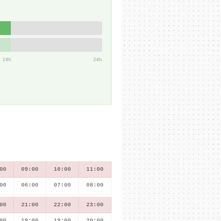
18h
24h
00
09:00
10:00
11:00
00
06:00
07:00
08:00
00
21:00
22:00
23:00
00
18:00
19:00
20:00