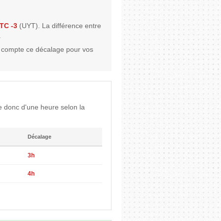
TC -3
(UYT). La différence entre
.
 compte ce décalage pour vos
 donc d'une heure selon la
Décalage
3h
4h