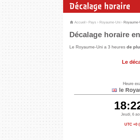
Décalage horaire
Accueil
›
Pays
›
Royaume-Uni
›
Royaume-U
Décalage horaire en
Le Royaume-Uni a 3 heures
de pl
Le déca
Heure ex
le Roya
18:2
Jeudi, 6 a
UTC +0 