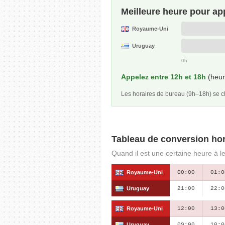
Meilleure heure pour ap
Royaume-Uni
Uruguay
0h
Appelez entre 12h et 18h
(heur
Les horaires de bureau (9h–18h) se
Tableau de conversion hor
Quand il est une certaine heure à l
Royaume-Uni
00:00
01:0
Uruguay
21:00
22:0
Royaume-Uni
12:00
13:0
Uruguay
09:00
10:0