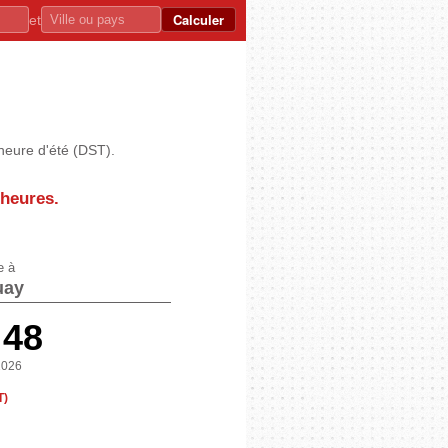
Calculer
et
heure d'été (DST).
 heures
.
e à
uay
:48
2026
T)