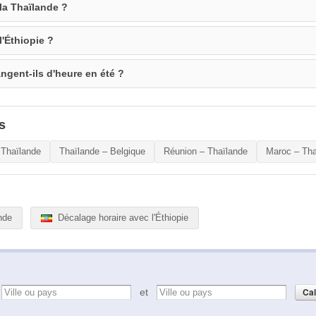
 la Thaïlande ?
l'Éthiopie ?
angent-ils d'heure en été ?
s
 Thaïlande
Thaïlande – Belgique
Réunion – Thaïlande
Maroc – Tha
nde
Décalage horaire avec l'Éthiopie
e
et