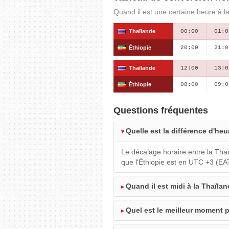
Quand il est une certaine heure à la
Thaïlande
00:00
01:0
Éthiopie
20:00
21:0
Thaïlande
12:00
13:0
Éthiopie
08:00
09:0
Questions fréquentes
Quelle est la différence d'heu
Le décalage horaire entre la Thaï
que l'Éthiopie est en UTC +3 (EA
Quand il est midi à la Thaïland
Quel est le meilleur moment p