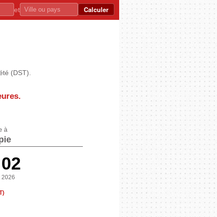
Calculer
et
'été (DST).
eures
.
e à
pie
:02
t 2026
T)