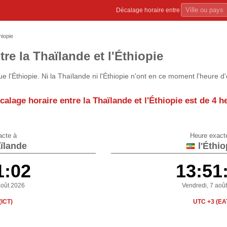
Décalage horaire entre
hiopie
re la Thaïlande et l'Éthiopie
e l'Éthiopie. Ni la Thaïlande ni l'Éthiopie n'ont en ce moment l'heure d
calage horaire entre la Thaïlande et l'Éthiopie est de
4 h
acte à
Heure exact
ïlande
l'Éthio
1:02
13:51
août 2026
Vendredi, 7 aoû
(ICT)
UTC +3 (EA