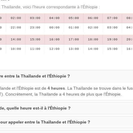
 Thaïlande, voici l'heure correspondante à l'Éthiopie :
0
02:00
03:00
04:00
05:00
06:00
07:00
08:
0
22:00
23:00
00:00
01:00
02:00
03:00
04:
0
14:00
15:00
16:00
17:00
18:00
19:00
20:
0
10:00
11:00
12:00
13:00
14:00
15:00
16:
re entre la Thaïlande et l'Éthiopie ?
lande et l'Éthiopie est de
4 heures
. La Thaïlande se trouve dans le fu
T). Concrètement, la Thaïlande a 4 heures de plus que l'Éthiopie.
e, quelle heure est-il à l'Éthiopie ?
our appeler entre la Thaïlande et l'Éthiopie ?