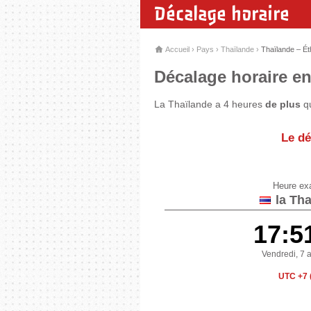
Décalage horaire
Accueil
›
Pays
›
Thaïlande
›
Thaïlande – Ét
Décalage horaire ent
La Thaïlande a 4 heures
de plus
qu
Le dé
Heure ex
la Tha
17:5
Vendredi, 7 
UTC +7 