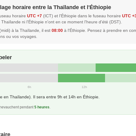
age horaire entre la Thaïlande et l'Éthiopie
fuseau horaire
UTC +7
(ICT) et l'Éthiopie dans le fuseau horaire
UTC +
la Thaïlande ni l'Éthiopie n'ont en ce moment l'heure d'été (DST).
(midi) à la Thaïlande, il est
08:00
à l'Éthiopie. Pensez à prendre en co
ons ou vos voyages.
peler
6h
12h
 en Thaïlande). Il sera entre 9h et 14h en Éthiopie.
 chevauchent pendant
5 heures
.
aire