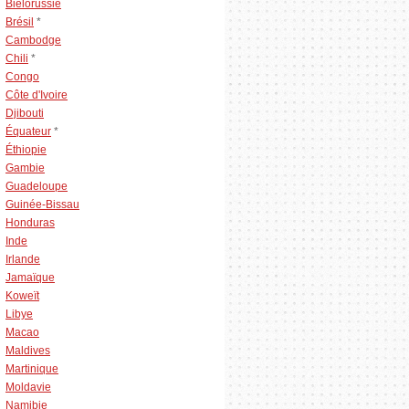
Biélorussie
Brésil
*
Cambodge
Chili
*
Congo
Côte d'Ivoire
Djibouti
Équateur
*
Éthiopie
Gambie
Guadeloupe
Guinée-Bissau
Honduras
Inde
Irlande
Jamaïque
Koweït
Libye
Macao
Maldives
Martinique
Moldavie
Namibie