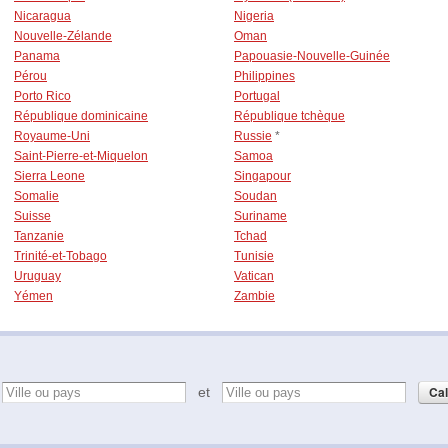
Nicaragua
Nigeria
Nouvelle-Zélande
Oman
Panama
Papouasie-Nouvelle-Guinée
Pérou
Philippines
Porto Rico
Portugal
République dominicaine
République tchèque
Royaume-Uni
Russie
*
Saint-Pierre-et-Miquelon
Samoa
Sierra Leone
Singapour
Somalie
Soudan
Suisse
Suriname
Tanzanie
Tchad
Trinité-et-Tobago
Tunisie
Uruguay
Vatican
Yémen
Zambie
e
et