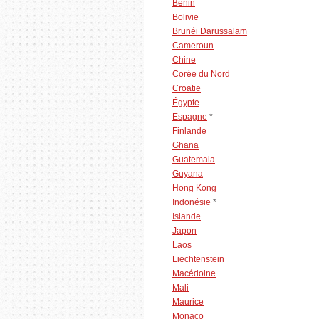
Bénin
Bolivie
Brunéi Darussalam
Cameroun
Chine
Corée du Nord
Croatie
Égypte
Espagne
*
Finlande
Ghana
Guatemala
Guyana
Hong Kong
Indonésie
*
Islande
Japon
Laos
Liechtenstein
Macédoine
Mali
Maurice
Monaco