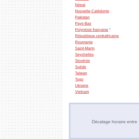
Népal
Nouvelle-Calédonie
Pakistan
Pays-Bas
Polynésie française
*
République centrafricaine
Roumanie
Saint-Marin
Seychelles
Slovénie
Suède
Taïwan
Togo
Ukraine
Vietnam
Décalage horaire entr