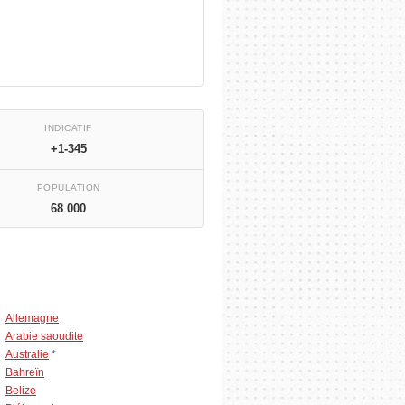
INDICATIF
+1-345
POPULATION
68 000
Allemagne
Arabie saoudite
Australie
*
Bahreïn
Belize