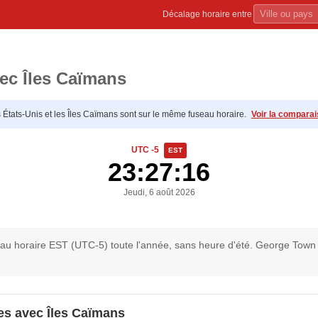
Décalage horaire entre
ec Îles Caïmans
 États-Unis et les Îles Caïmans sont sur le même fuseau horaire.
Voir la compara
UTC -5
EST
23:27:16
Jeudi, 6 août 2026
eau horaire EST (UTC-5) toute l'année, sans heure d'été. George Town es
s avec Îles Caïmans