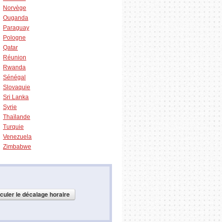
Norvège
Ouganda
Paraguay
Pologne
Qatar
Réunion
Rwanda
Sénégal
Slovaquie
Sri Lanka
Syrie
Thaïlande
Turquie
Venezuela
Zimbabwe