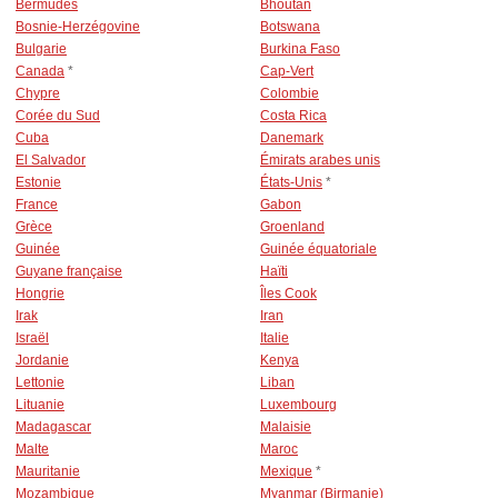
Bermudes
Bhoutan
Bosnie-Herzégovine
Botswana
Bulgarie
Burkina Faso
Canada
*
Cap-Vert
Chypre
Colombie
Corée du Sud
Costa Rica
Cuba
Danemark
El Salvador
Émirats arabes unis
Estonie
États-Unis
*
France
Gabon
Grèce
Groenland
Guinée
Guinée équatoriale
Guyane française
Haïti
Hongrie
Îles Cook
Irak
Iran
Israël
Italie
Jordanie
Kenya
Lettonie
Liban
Lituanie
Luxembourg
Madagascar
Malaisie
Malte
Maroc
Mauritanie
Mexique
*
Mozambique
Myanmar (Birmanie)