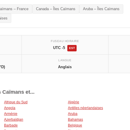
Caïmans – France
Canada – Îles Caïmans
Aruba – Îles Caïmans
aises
FUSEAU HORAIRE
UTC -5
EST
LANGUE
YD)
Anglais
s Caïmans et...
Afrique du Sud
Algérie
Angola
Antilles néerlandaises
Arménie
Aruba
Azerbaïdjan
Bahamas
Barbade
Belgique