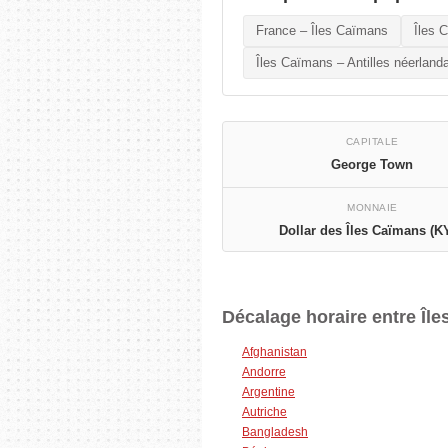
France – Îles Caïmans
Îles 
Îles Caïmans – Antilles néerland
CAPITALE
George Town
MONNAIE
Dollar des Îles Caïmans (K
Décalage horaire entre Île
Afghanistan
Andorre
Argentine
Autriche
Bangladesh