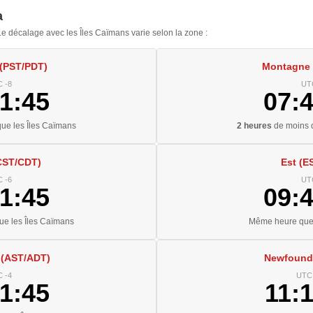
a
 décalage avec les Îles Caïmans varie selon la zone :
 (PST/PDT)
Montagne
 -8
UT
1:46
07:
ue les Îles Caïmans
2 heures
de moins q
CST/CDT)
Est (E
 -6
UT
1:46
09:
e les Îles Caïmans
Même heure que 
 (AST/ADT)
Newfound
 -4
UTC 
1:46
11: