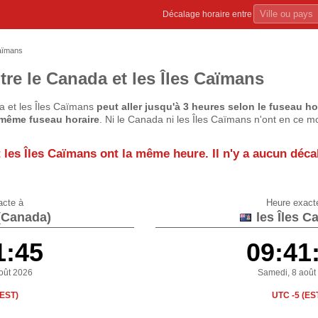
Décalage horaire entre
aïmans
tre le Canada et les Îles Caïmans
a et les Îles Caïmans
peut aller jusqu'à 3 heures selon le fuseau ho
 même fuseau horaire
. Ni le Canada ni les Îles Caïmans n'ont en ce m
t les Îles Caïmans
ont la même heure
. Il n'y a aucun déca
acte à
Heure exact
(Canada)
les Îles C
1:46
09:41
oût 2026
Samedi, 8 août
(EST)
UTC -5 (ES