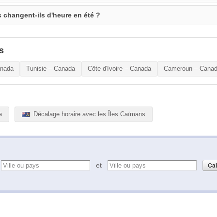
 changent-ils d'heure en été ?
s
anada
Tunisie – Canada
Côte d'Ivoire – Canada
Cameroun – Cana
a
Décalage horaire avec les Îles Caïmans
e
et