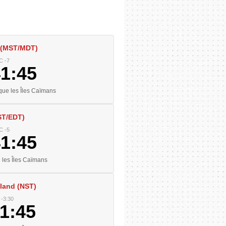
 (MST/MDT)
C -7
41:46
ue les Îles Caïmans
ST/EDT)
C -5
41:46
les Îles Caïmans
land (NST)
-3:30
11:46