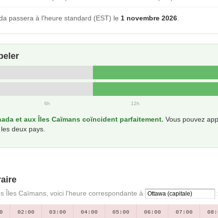
a passera à l'heure standard (EST) le
1 novembre 2026
.
peler
6h
12h
ada et aux Îles Caïmans coïncident parfaitement.
Vous pouvez appe
 les deux pays.
aire
es Îles Caïmans, voici l'heure correspondante à
0
02:00
03:00
04:00
05:00
06:00
07:00
08: