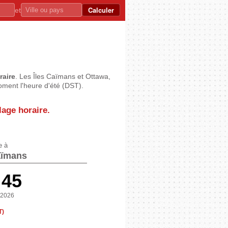
Calculer
et
raire
. Les Îles Caïmans et Ottawa,
oment l'heure d'été (DST).
lage horaire.
e à
aïmans
:46
 2026
T)