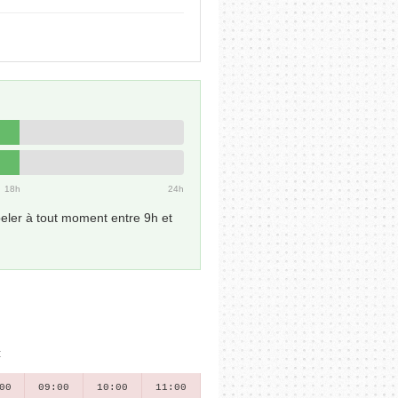
18h
24h
ler à tout moment entre 9h et
:
00
09:00
10:00
11:00